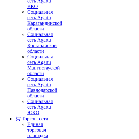
сеть Agartu
ВКО
Социальная
сеть Agartu
Карагандинской
области
Социальная
сеть Agartu
Костанайской
области
Социальная
сеть Agartu
Мангистауской
области
Социальная
сеть Agartu
Павлодарской
области
Социальная
сеть Agartu
ЮКО
Торгов. сети
Единая
торговая
площадка