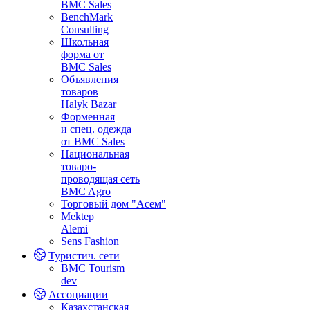
BMC Sales
BenchMark
Consulting
Школьная
форма от
BMC Sales
Объявления
товаров
Halyk Bazar
Форменная
и спец. одежда
от BMC Sales
Национальная
товаро-
проводящая сеть
BMC Agro
Торговый дом "Асем"
Mektep
Alemi
Sens Fashion
Туристич. сети
BMC Tourism
dev
Ассоциации
Казахстанская