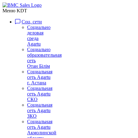
Меню KDT
Соц. сети
Социально
деловая
среда
Agartu
Социально
образовательная
сеть
Отан Бiлiм
Социальная
сеть Agartu
г. Астана
Социальная
сеть Agartu
СКО
Социальная
сеть Agartu
ЗКО
Социальная
сеть Agartu
Акмолинской