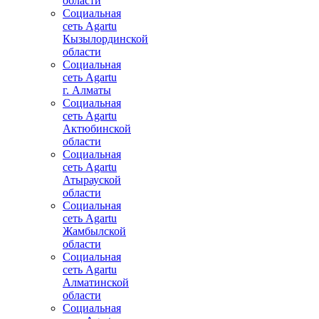
области
Социальная
сеть Agartu
Кызылординской
области
Социальная
сеть Agartu
г. Алматы
Социальная
сеть Agartu
Актюбинской
области
Социальная
сеть Agartu
Атырауской
области
Социальная
сеть Agartu
Жамбылской
области
Социальная
сеть Agartu
Алматинской
области
Социальная