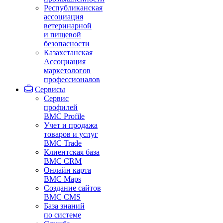
Республиканская
ассоциация
ветеринарной
и пищевой
безопасности
Казахстанская
Ассоциация
маркетологов
профессионалов
Сервисы
Сервис
профилей
BMC Profile
Учет и продажа
товаров и услуг
BMC Trade
Клиентская база
BMC CRM
Онлайн карта
BMC Maps
Создание сайтов
BMC CMS
База знаний
по системе