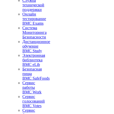
Служба
технической
поддержки
Онлайн
тестирование
BMC Exams
Система
Мониторинга
Безопасности
Дистанционное
обучение
BMC Study
Электронная
библиотека
BMC eLib
Безопасная
пища
BMC SafeFoods
Сервис
работы
BMC Work
Сервис
голосований
BMC Votes
Сервис