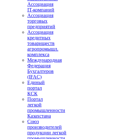
Ассоциация
IT-компаний
Ассоциация
торговых
предприятий
Ассоциация
кредитных
товариществ
агропромышл.
комплекса
Международная
Федерация
Бухгалтеров
(IFAC)
Единый
портал
КСК
Портал
легкой
промышленности
Казахстана
Союз
производителей
продукции легкой
промышленности