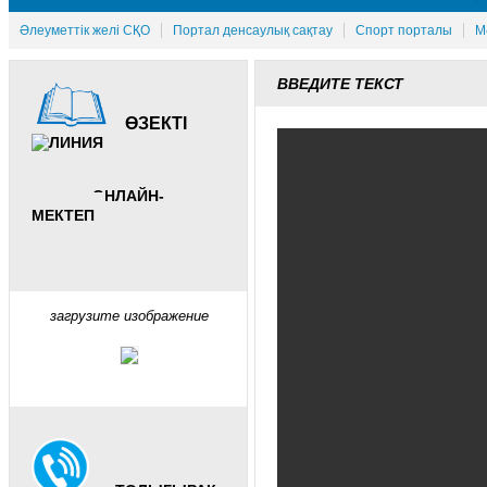
Әлеуметтік желі СҚО
Портал денсаулық сақтау
Спорт порталы
М
ВВЕДИТЕ ТЕКСТ
ӨЗЕКТІ
ОНЛАЙН-
МЕКТЕП
загрузите изображение