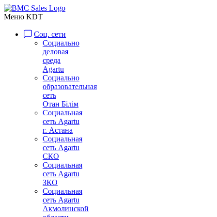
Меню KDT
Соц. сети
Социально
деловая
среда
Agartu
Социально
образовательная
сеть
Отан Бiлiм
Социальная
сеть Agartu
г. Астана
Социальная
сеть Agartu
СКО
Социальная
сеть Agartu
ЗКО
Социальная
сеть Agartu
Акмолинской