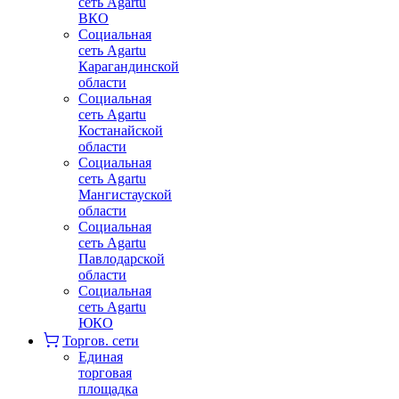
сеть Agartu
ВКО
Социальная
сеть Agartu
Карагандинской
области
Социальная
сеть Agartu
Костанайской
области
Социальная
сеть Agartu
Мангистауской
области
Социальная
сеть Agartu
Павлодарской
области
Социальная
сеть Agartu
ЮКО
Торгов. сети
Единая
торговая
площадка