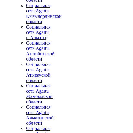
области
Социальная
сеть Agartu
Кызылординской
области
Социальная
сеть Agartu
г. Алматы
Социальная
сеть Agartu
Актюбинской
области
Социальная
сеть Agartu
Атырауской
области
Социальная
сеть Agartu
Жамбылской
области
Социальная
сеть Agartu
Алматинской
области
Социальная