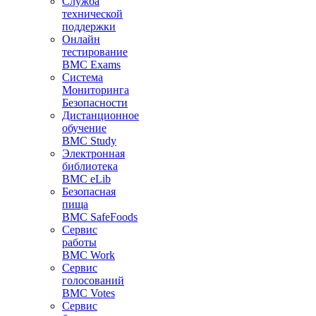
Служба
технической
поддержки
Онлайн
тестирование
BMC Exams
Система
Мониторинга
Безопасности
Дистанционное
обучение
BMC Study
Электронная
библиотека
BMC eLib
Безопасная
пища
BMC SafeFoods
Сервис
работы
BMC Work
Сервис
голосований
BMC Votes
Сервис