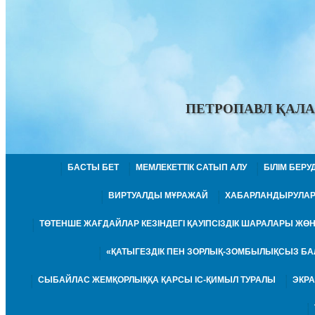
ПЕТРОПАВЛ ҚАЛА
БАСТЫ БЕТ
МЕМЛЕКЕТТІК САТЫП АЛУ
БІЛІМ БЕР
ВИРТУАЛДЫ МҰРАЖАЙ
ХАБАРЛАНДЫРУЛА
ТӨТЕНШЕ ЖАҒДАЙЛАР КЕЗІНДЕГІ ҚАУІПСІЗДІК ШАРАЛАРЫ Ж
«ҚАТЫГЕЗДІК ПЕН ЗОРЛЫҚ-ЗОМБЫЛЫҚСЫЗ БА
СЫБАЙЛАС ЖЕМҚОРЛЫҚҚА ҚАРСЫ ІС-ҚИМЫЛ ТУРАЛЫ
ЭКР