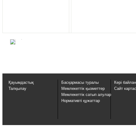
Қауымдастық
Басқармасы туралы
Кері байла
Талқылау
Мемлекеттік қызметтер
Сайт карта
Мемлекеттік сатып алулар
Нормативті құжаттар