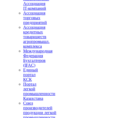
Ассоциация
IT-компаний
Ассоциация
торговых
предприятий
Ассоциация
кредитных
товариществ
агропромышл.
комплекса
Международная
Федерация
Бухгалтеров
(IFAC)
Единый
портал
КСК
Портал
легкой
промышленности
Казахстана
Союз
производителей
продукции легкой
промышленности