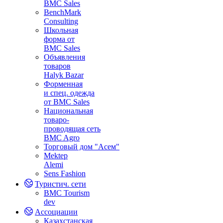
BMC Sales
BenchMark
Consulting
Школьная
форма от
BMC Sales
Объявления
товаров
Halyk Bazar
Форменная
и спец. одежда
от BMC Sales
Национальная
товаро-
проводящая сеть
BMC Agro
Торговый дом "Асем"
Mektep
Alemi
Sens Fashion
Туристич. сети
BMC Tourism
dev
Ассоциации
Казахстанская