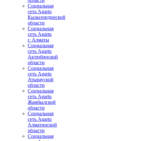
области
Социальная
сеть Agartu
Кызылординской
области
Социальная
сеть Agartu
г. Алматы
Социальная
сеть Agartu
Актюбинской
области
Социальная
сеть Agartu
Атырауской
области
Социальная
сеть Agartu
Жамбылской
области
Социальная
сеть Agartu
Алматинской
области
Социальная