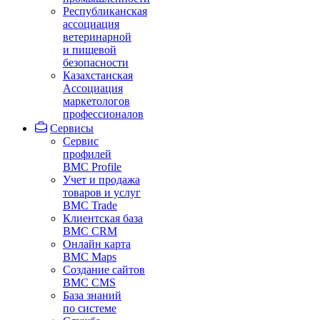
Республиканская
ассоциация
ветеринарной
и пищевой
безопасности
Казахстанская
Ассоциация
маркетологов
профессионалов
Сервисы
Сервис
профилей
BMC Profile
Учет и продажа
товаров и услуг
BMC Trade
Клиентская база
BMC CRM
Онлайн карта
BMC Maps
Создание сайтов
BMC CMS
База знаний
по системе