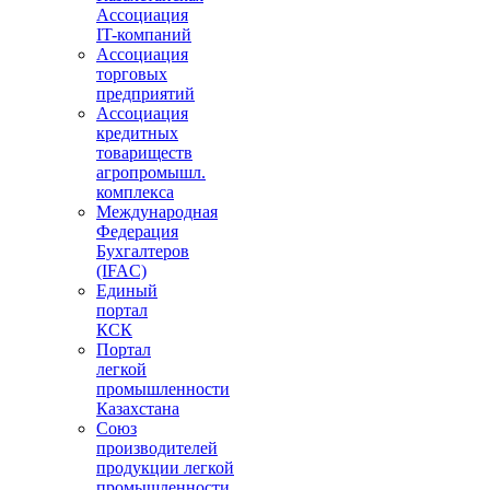
Ассоциация
IT-компаний
Ассоциация
торговых
предприятий
Ассоциация
кредитных
товариществ
агропромышл.
комплекса
Международная
Федерация
Бухгалтеров
(IFAC)
Единый
портал
КСК
Портал
легкой
промышленности
Казахстана
Союз
производителей
продукции легкой
промышленности