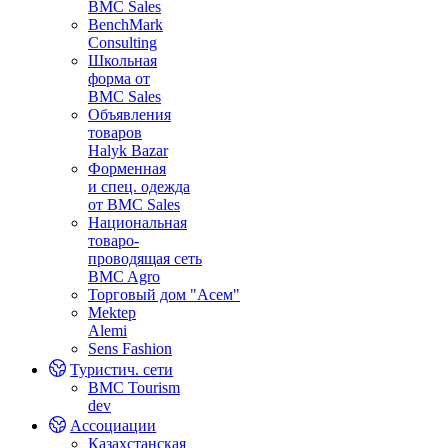
BMC Sales
BenchMark
Consulting
Школьная
форма от
BMC Sales
Объявления
товаров
Halyk Bazar
Форменная
и спец. одежда
от BMC Sales
Национальная
товаро-
проводящая сеть
BMC Agro
Торговый дом "Асем"
Mektep
Alemi
Sens Fashion
Туристич. сети
BMC Tourism
dev
Ассоциации
Казахстанская