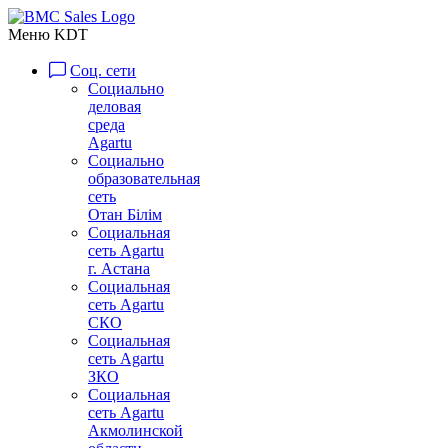
Меню KDT
Соц. сети
Социально
деловая
среда
Agartu
Социально
образовательная
сеть
Отан Бiлiм
Социальная
сеть Agartu
г. Астана
Социальная
сеть Agartu
СКО
Социальная
сеть Agartu
ЗКО
Социальная
сеть Agartu
Акмолинской