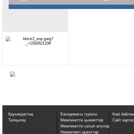
Қауымдастық
Басқармасы туралы
Кері байла
Талқылау
Мемлекеттік қызметтер
Сайт карта
Мемлекеттік сатып алулар
Нормативті құжаттар