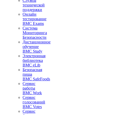
Служба
технической
поддержки
Онлайн
тестирование
BMC Exams
Система
Мониторинга
Безопасности
Дистанционное
обучение
BMC Study
Электронная
библиотека
BMC eLib
Безопасная
пища
BMC SafeFoods
Сервис
работы
BMC Work
Сервис
голосований
BMC Votes
Сервис