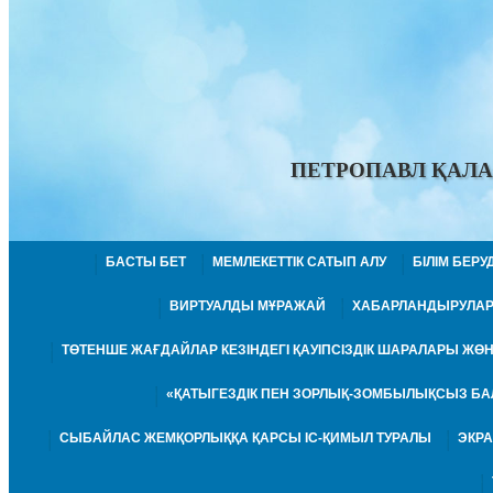
ПЕТРОПАВЛ ҚАЛА
БАСТЫ БЕТ
МЕМЛЕКЕТТІК САТЫП АЛУ
БІЛІМ БЕР
ВИРТУАЛДЫ МҰРАЖАЙ
ХАБАРЛАНДЫРУЛА
ТӨТЕНШЕ ЖАҒДАЙЛАР КЕЗІНДЕГІ ҚАУІПСІЗДІК ШАРАЛАРЫ Ж
«ҚАТЫГЕЗДІК ПЕН ЗОРЛЫҚ-ЗОМБЫЛЫҚСЫЗ БА
СЫБАЙЛАС ЖЕМҚОРЛЫҚҚА ҚАРСЫ ІС-ҚИМЫЛ ТУРАЛЫ
ЭКР