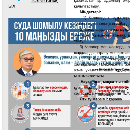
қарамастан әр адамның өмір
ТОЛЫҒЫРАҚ
БІЛ
қалыптастыру.
Міндеттері:
1) балалардың құқықтары ту
туралы жұртшылықтың хабарда
2) балалардың заңды мүддел
жөніндегі қызметке ата-ана
тарту;
3) балалар мен жастарды өзд
шараларды әзірлеу мен іске ас
4) барлық ұйымдар мен 
халықаралық; Мемлекеттік жән
және үкіметтік емес құқықта
ынтымақтастығы.
Науқанның мақсатты тоб
құрылымдардың, құқық қорғау
саласында жұмыс істейтін ҮЕҰ,
Өткізу мерзімі:
қараша