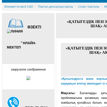
Әлеуметтік желі СҚО
Портал денсаулық сақтау
Спорт порталы
М
«ҚАТЫГЕЗДІК ПЕН
ШАҚ» А
ӨЗЕКТІ
ОНЛАЙН-
МЕКТЕП
«ҚАТЫГЕЗДІК ПЕН
ШАҚ» А
загрузите изображение
«Қатыгездіксіз және зорл
науқанын өткізу жөніндегі і
Мақсаты:
Балаларды қатыг
проблемасына қоғамның наз
зомбылық қолайсыз болып, жа