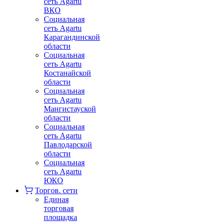
сеть Agartu
ВКО
Социальная
сеть Agartu
Карагандинской
области
Социальная
сеть Agartu
Костанайской
области
Социальная
сеть Agartu
Мангистауской
области
Социальная
сеть Agartu
Павлодарской
области
Социальная
сеть Agartu
ЮКО
Торгов. сети
Единая
торговая
площадка