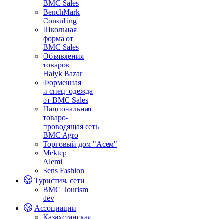
BMC Sales
BenchMark
Consulting
Школьная
форма от
BMC Sales
Объявления
товаров
Halyk Bazar
Форменная
и спец. одежда
от BMC Sales
Национальная
товаро-
проводящая сеть
BMC Agro
Торговый дом "Асем"
Mektep
Alemi
Sens Fashion
Туристич. сети
BMC Tourism
dev
Ассоциации
Казахстанская