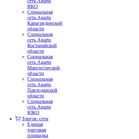
сеть Agartu
ВКО
Социальная
сеть Agartu
Карагандинской
области
Социальная
сеть Agartu
Костанайской
области
Социальная
сеть Agartu
Мангистауской
области
Социальная
сеть Agartu
Павлодарской
области
Социальная
сеть Agartu
ЮКО
Торгов. сети
Единая
торговая
площадка