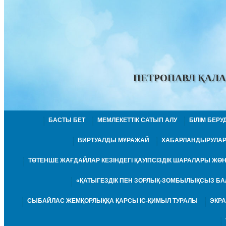
ПЕТРОПАВЛ ҚАЛА
БАСТЫ БЕТ
МЕМЛЕКЕТТІК САТЫП АЛУ
БІЛІМ БЕР
ВИРТУАЛДЫ МҰРАЖАЙ
ХАБАРЛАНДЫРУЛА
ТӨТЕНШЕ ЖАҒДАЙЛАР КЕЗІНДЕГІ ҚАУІПСІЗДІК ШАРАЛАРЫ Ж
«ҚАТЫГЕЗДІК ПЕН ЗОРЛЫҚ-ЗОМБЫЛЫҚСЫЗ БА
СЫБАЙЛАС ЖЕМҚОРЛЫҚҚА ҚАРСЫ ІС-ҚИМЫЛ ТУРАЛЫ
ЭКР