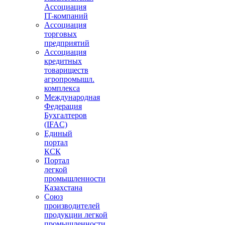
Ассоциация
IT-компаний
Ассоциация
торговых
предприятий
Ассоциация
кредитных
товариществ
агропромышл.
комплекса
Международная
Федерация
Бухгалтеров
(IFAC)
Единый
портал
КСК
Портал
легкой
промышленности
Казахстана
Союз
производителей
продукции легкой
промышленности