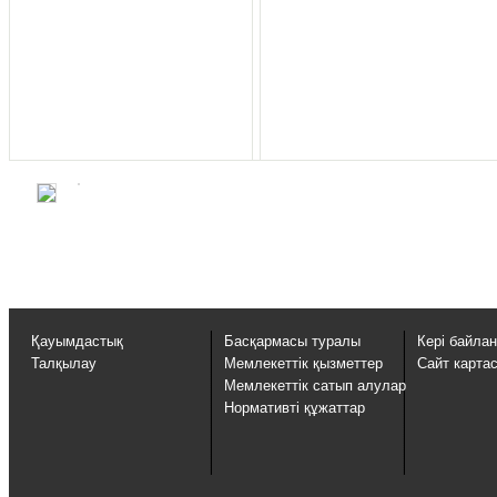
Қауымдастық
Басқармасы туралы
Кері байла
Талқылау
Мемлекеттік қызметтер
Сайт карта
Мемлекеттік сатып алулар
Нормативті құжаттар