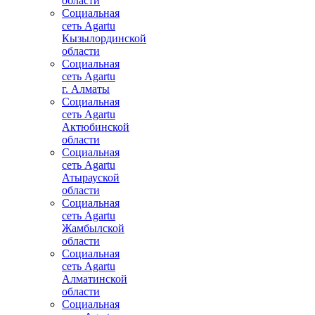
области
Социальная
сеть Agartu
Кызылординской
области
Социальная
сеть Agartu
г. Алматы
Социальная
сеть Agartu
Актюбинской
области
Социальная
сеть Agartu
Атырауской
области
Социальная
сеть Agartu
Жамбылской
области
Социальная
сеть Agartu
Алматинской
области
Социальная