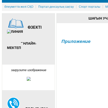
Әлеуметтік желі СҚО
Портал денсаулық сақтау
Спорт порталы
М
ШАҒЫН УЧА
ӨЗЕКТІ
Приложение
ОНЛАЙН-
МЕКТЕП
загрузите изображение