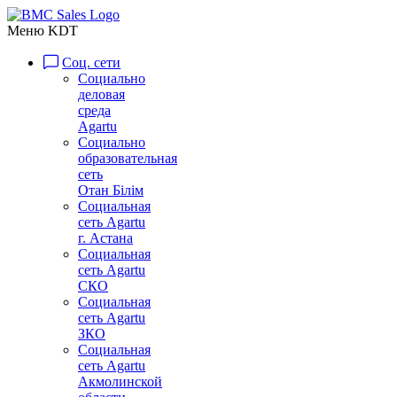
Меню KDT
Соц. сети
Социально
деловая
среда
Agartu
Социально
образовательная
сеть
Отан Бiлiм
Социальная
сеть Agartu
г. Астана
Социальная
сеть Agartu
СКО
Социальная
сеть Agartu
ЗКО
Социальная
сеть Agartu
Акмолинской