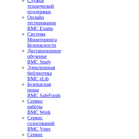
Служба
технической
поддержки
Онлайн
тестирование
BMC Exams
Система
Мониторинга
Безопасности
Дистанционное
обучение
BMC Study
Электронная
библиотека
BMC eLib
Безопасная
пища
BMC SafeFoods
Сервис
работы
BMC Work
Сервис
голосований
BMC Votes
Сервис