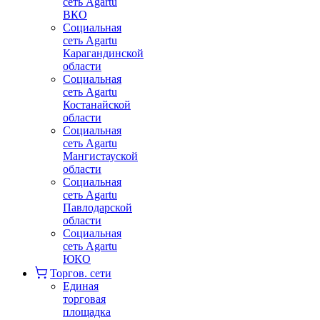
сеть Agartu
ВКО
Социальная
сеть Agartu
Карагандинской
области
Социальная
сеть Agartu
Костанайской
области
Социальная
сеть Agartu
Мангистауской
области
Социальная
сеть Agartu
Павлодарской
области
Социальная
сеть Agartu
ЮКО
Торгов. сети
Единая
торговая
площадка