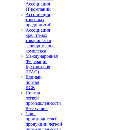
Ассоциация
IT-компаний
Ассоциация
торговых
предприятий
Ассоциация
кредитных
товариществ
агропромышл.
комплекса
Международная
Федерация
Бухгалтеров
(IFAC)
Единый
портал
КСК
Портал
легкой
промышленности
Казахстана
Союз
производителей
продукции легкой
промышленности