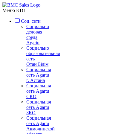
Меню KDT
Соц. сети
Социально
деловая
среда
Agartu
Социально
образовательная
сеть
Отан Бiлiм
Социальная
сеть Agartu
г. Астана
Социальная
сеть Agartu
СКО
Социальная
сеть Agartu
ЗКО
Социальная
сеть Agartu
Акмолинской