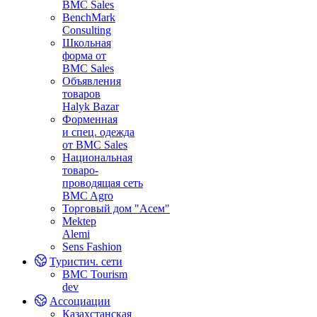
BMC Sales
BenchMark
Consulting
Школьная
форма от
BMC Sales
Объявления
товаров
Halyk Bazar
Форменная
и спец. одежда
от BMC Sales
Национальная
товаро-
проводящая сеть
BMC Agro
Торговый дом "Асем"
Mektep
Alemi
Sens Fashion
Туристич. сети
BMC Tourism
dev
Ассоциации
Казахстанская