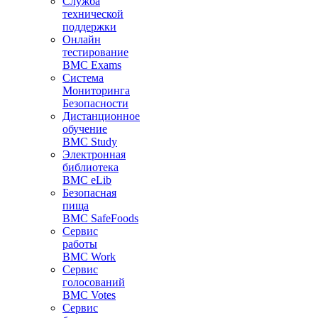
Служба
технической
поддержки
Онлайн
тестирование
BMC Exams
Система
Мониторинга
Безопасности
Дистанционное
обучение
BMC Study
Электронная
библиотека
BMC eLib
Безопасная
пища
BMC SafeFoods
Сервис
работы
BMC Work
Сервис
голосований
BMC Votes
Сервис