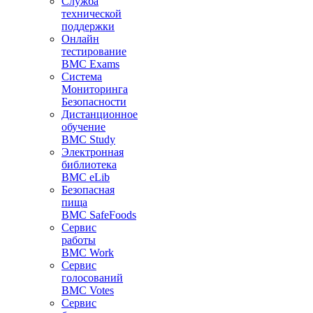
Служба
технической
поддержки
Онлайн
тестирование
BMC Exams
Система
Мониторинга
Безопасности
Дистанционное
обучение
BMC Study
Электронная
библиотека
BMC eLib
Безопасная
пища
BMC SafeFoods
Сервис
работы
BMC Work
Сервис
голосований
BMC Votes
Сервис