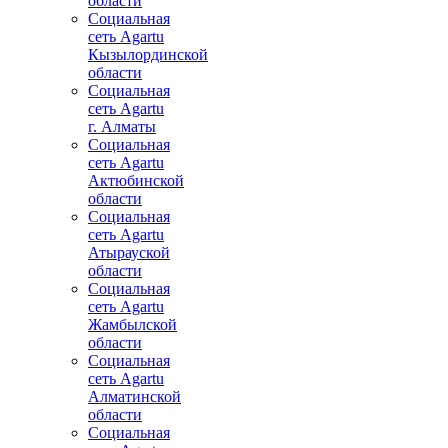
области
Социальная
сеть Agartu
Кызылординской
области
Социальная
сеть Agartu
г. Алматы
Социальная
сеть Agartu
Актюбинской
области
Социальная
сеть Agartu
Атырауской
области
Социальная
сеть Agartu
Жамбылской
области
Социальная
сеть Agartu
Алматинской
области
Социальная