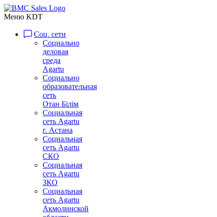
Меню KDT
Соц. сети
Социально
деловая
среда
Agartu
Социально
образовательная
сеть
Отан Бiлiм
Социальная
сеть Agartu
г. Астана
Социальная
сеть Agartu
СКО
Социальная
сеть Agartu
ЗКО
Социальная
сеть Agartu
Акмолинской