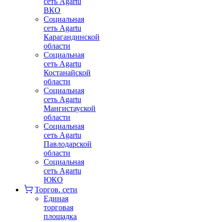
сеть Agartu
ВКО
Социальная
сеть Agartu
Карагандинской
области
Социальная
сеть Agartu
Костанайской
области
Социальная
сеть Agartu
Мангистауской
области
Социальная
сеть Agartu
Павлодарской
области
Социальная
сеть Agartu
ЮКО
Торгов. сети
Единая
торговая
площадка