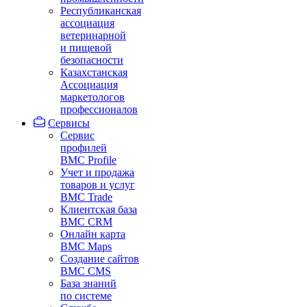
Республиканская
ассоциация
ветеринарной
и пищевой
безопасности
Казахстанская
Ассоциация
маркетологов
профессионалов
Сервисы
Сервис
профилей
BMC Profile
Учет и продажа
товаров и услуг
BMC Trade
Клиентская база
BMC CRM
Онлайн карта
BMC Maps
Создание сайтов
BMC CMS
База знаний
по системе