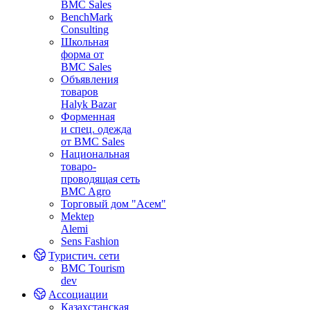
BMC Sales
BenchMark
Consulting
Школьная
форма от
BMC Sales
Объявления
товаров
Halyk Bazar
Форменная
и спец. одежда
от BMC Sales
Национальная
товаро-
проводящая сеть
BMC Agro
Торговый дом "Асем"
Mektep
Alemi
Sens Fashion
Туристич. сети
BMC Tourism
dev
Ассоциации
Казахстанская