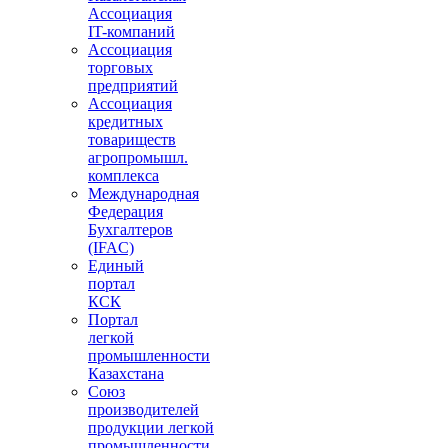
Ассоциация
IT-компаний
Ассоциация
торговых
предприятий
Ассоциация
кредитных
товариществ
агропромышл.
комплекса
Международная
Федерация
Бухгалтеров
(IFAC)
Единый
портал
КСК
Портал
легкой
промышленности
Казахстана
Союз
производителей
продукции легкой
промышленности