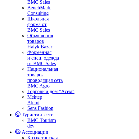
BMC Sales
BenchMark
Consulting
Школьная
форма от
BMC Sales
Объявления
товаров
Halyk Bazar
Форменная
и спец. одежда
от BMC Sales
Национальная
товаро-
проводящая сеть
BMC Agro
Торговый дом "Асем"
Mektep
Alemi
Sens Fashion
Туристич. сети
BMC Tourism
dev
Ассоциации
Казахстанская