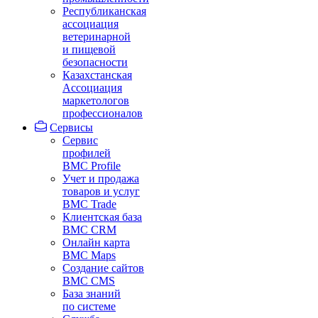
Республиканская
ассоциация
ветеринарной
и пищевой
безопасности
Казахстанская
Ассоциация
маркетологов
профессионалов
Сервисы
Сервис
профилей
BMC Profile
Учет и продажа
товаров и услуг
BMC Trade
Клиентская база
BMC CRM
Онлайн карта
BMC Maps
Создание сайтов
BMC CMS
База знаний
по системе