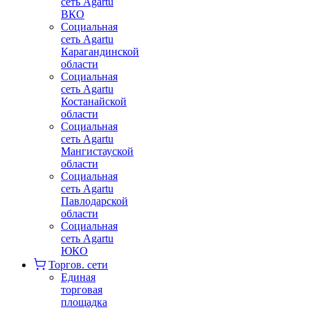
сеть Agartu
ВКО
Социальная
сеть Agartu
Карагандинской
области
Социальная
сеть Agartu
Костанайской
области
Социальная
сеть Agartu
Мангистауской
области
Социальная
сеть Agartu
Павлодарской
области
Социальная
сеть Agartu
ЮКО
Торгов. сети
Единая
торговая
площадка