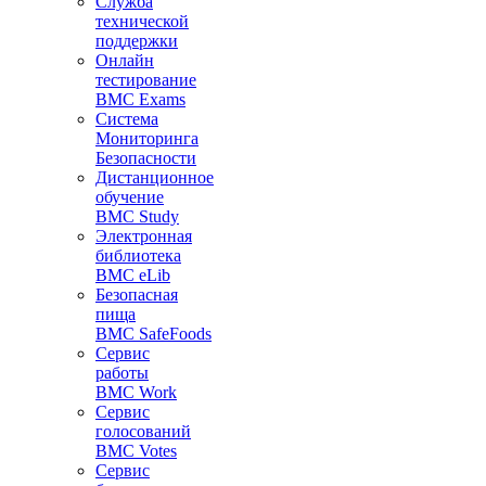
Служба
технической
поддержки
Онлайн
тестирование
BMC Exams
Система
Мониторинга
Безопасности
Дистанционное
обучение
BMC Study
Электронная
библиотека
BMC eLib
Безопасная
пища
BMC SafeFoods
Сервис
работы
BMC Work
Сервис
голосований
BMC Votes
Сервис