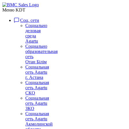
Меню KDT
Соц. сети
Социально
деловая
среда
Agartu
Социально
образовательная
сеть
Отан Бiлiм
Социальная
сеть Agartu
г. Астана
Социальная
сеть Agartu
СКО
Социальная
сеть Agartu
ЗКО
Социальная
сеть Agartu
Акмолинской