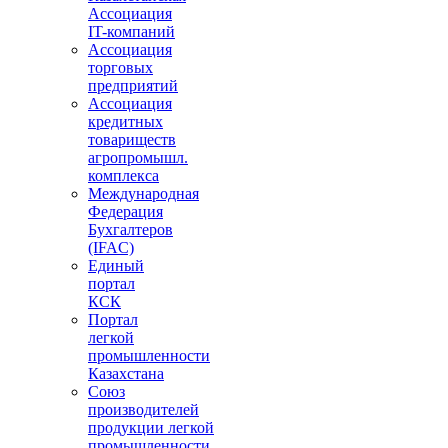
Ассоциация
IT-компаний
Ассоциация
торговых
предприятий
Ассоциация
кредитных
товариществ
агропромышл.
комплекса
Международная
Федерация
Бухгалтеров
(IFAC)
Единый
портал
КСК
Портал
легкой
промышленности
Казахстана
Союз
производителей
продукции легкой
промышленности