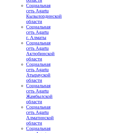
области
Социальная
сеть Agartu
Кызылординской
области
Социальная
сеть Agartu
г. Алматы
Социальная
сеть Agartu
Актюбинской
области
Социальная
сеть Agartu
Атырауской
области
Социальная
сеть Agartu
Жамбылской
области
Социальная
сеть Agartu
Алматинской
области
Социальная