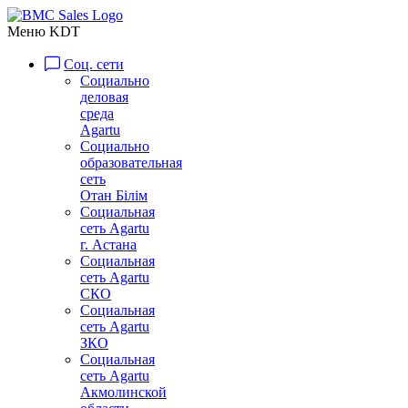
Меню KDT
Соц. сети
Социально
деловая
среда
Agartu
Социально
образовательная
сеть
Отан Бiлiм
Социальная
сеть Agartu
г. Астана
Социальная
сеть Agartu
СКО
Социальная
сеть Agartu
ЗКО
Социальная
сеть Agartu
Акмолинской