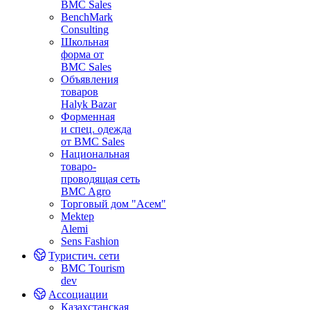
BMC Sales
BenchMark
Consulting
Школьная
форма от
BMC Sales
Объявления
товаров
Halyk Bazar
Форменная
и спец. одежда
от BMC Sales
Национальная
товаро-
проводящая сеть
BMC Agro
Торговый дом "Асем"
Mektep
Alemi
Sens Fashion
Туристич. сети
BMC Tourism
dev
Ассоциации
Казахстанская