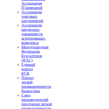
Ассоциация
IT-компаний
Ассоциация
торговых
предприятий
Ассоциация
кредитных
товариществ
агропромышл.
комплекса
Международная
Федерация
Бухгалтеров
(IFAC)
Единый
портал
КСК
Портал
легкой
промышленности
Казахстана
Союз
производителей
продукции легкой
промышленности