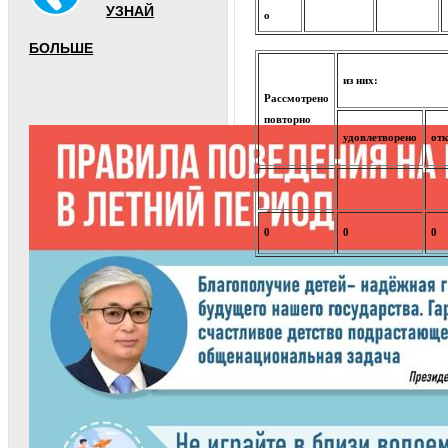
УЗНАЙ
о
БОЛЬШЕ
из них:
Рассмотрено
повторно
удовлетворено
отк
0
0
0