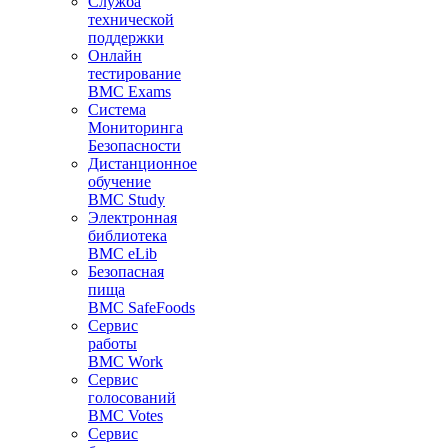
Служба
технической
поддержки
Онлайн
тестирование
BMC Exams
Система
Мониторинга
Безопасности
Дистанционное
обучение
BMC Study
Электронная
библиотека
BMC eLib
Безопасная
пища
BMC SafeFoods
Сервис
работы
BMC Work
Сервис
голосований
BMC Votes
Сервис