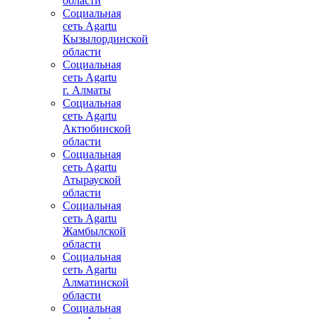
области
Социальная
сеть Agartu
Кызылординской
области
Социальная
сеть Agartu
г. Алматы
Социальная
сеть Agartu
Актюбинской
области
Социальная
сеть Agartu
Атырауской
области
Социальная
сеть Agartu
Жамбылской
области
Социальная
сеть Agartu
Алматинской
области
Социальная