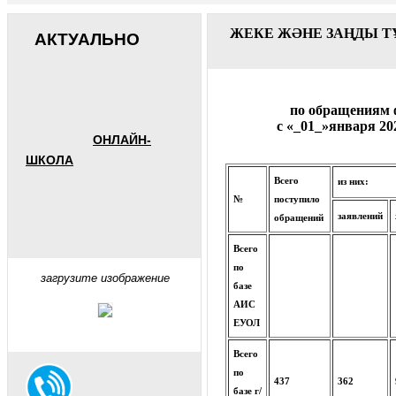
ЖЕКЕ ЖӘНЕ ЗАҢДЫ Т
АКТУАЛЬНО
по обращениям 
с «_01_»января 202
ОНЛАЙН-
ШКОЛА
Всего
из них:
№
поступило
заявлений
обращений
Всего
по
загрузите изображение
базе
АИС
ЕУОЛ
Всего
по
437
362
базе г/