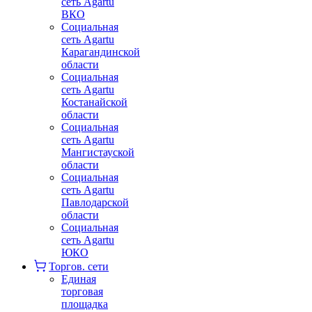
сеть Agartu
ВКО
Социальная
сеть Agartu
Карагандинской
области
Социальная
сеть Agartu
Костанайской
области
Социальная
сеть Agartu
Мангистауской
области
Социальная
сеть Agartu
Павлодарской
области
Социальная
сеть Agartu
ЮКО
Торгов. сети
Единая
торговая
площадка