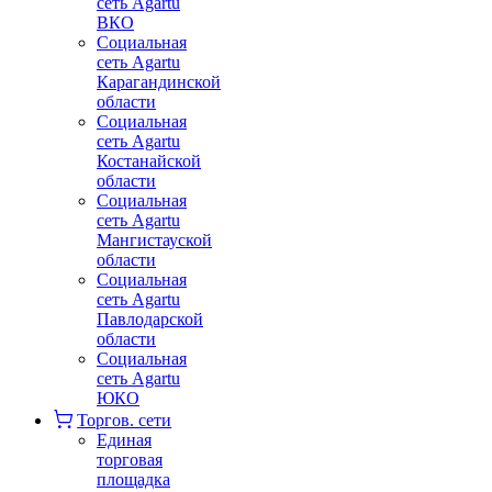
сеть Agartu
ВКО
Социальная
сеть Agartu
Карагандинской
области
Социальная
сеть Agartu
Костанайской
области
Социальная
сеть Agartu
Мангистауской
области
Социальная
сеть Agartu
Павлодарской
области
Социальная
сеть Agartu
ЮКО
Торгов. сети
Единая
торговая
площадка