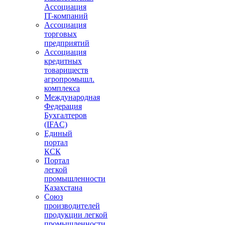
Ассоциация
IT-компаний
Ассоциация
торговых
предприятий
Ассоциация
кредитных
товариществ
агропромышл.
комплекса
Международная
Федерация
Бухгалтеров
(IFAC)
Единый
портал
КСК
Портал
легкой
промышленности
Казахстана
Союз
производителей
продукции легкой
промышленности