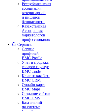
Республиканская
ассоциация
ветеринарной
и пищевой
безопасности
Казахстанская
Ассоциация
маркетологов
профессионалов
Сервисы
Сервис
профилей
BMC Profile
Учет и продажа
товаров и услуг
BMC Trade
Клиентская база
BMC CRM
Онлайн карта
BMC Maps
Создание сайтов
BMC CMS
База знаний
по системе