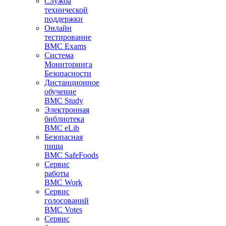
Служба
технической
поддержки
Онлайн
тестирование
BMC Exams
Система
Мониторинга
Безопасности
Дистанционное
обучение
BMC Study
Электронная
библиотека
BMC eLib
Безопасная
пища
BMC SafeFoods
Сервис
работы
BMC Work
Сервис
голосований
BMC Votes
Сервис