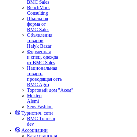
BMC Sales
BenchMark
Consulting
Школьная
форма от
BMC Sales
Объявления
товаров
Halyk Bazar
Форменная
и спец. одежда
от BMC Sales
Национальная
товаро-
проводящая сеть
BMC Agro
Торговый дом "Асем"
Mektep
Alemi
Sens Fashion
Туристич. сети
BMC Tourism
dev
Ассоциации
Казахстанская