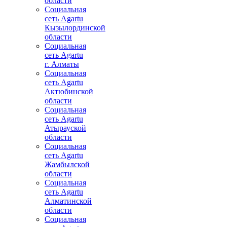
области
Социальная
сеть Agartu
Кызылординской
области
Социальная
сеть Agartu
г. Алматы
Социальная
сеть Agartu
Актюбинской
области
Социальная
сеть Agartu
Атырауской
области
Социальная
сеть Agartu
Жамбылской
области
Социальная
сеть Agartu
Алматинской
области
Социальная