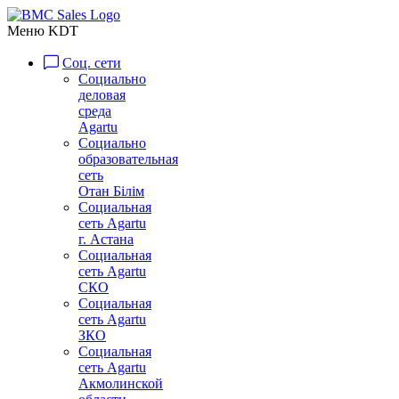
Меню KDT
Соц. сети
Социально
деловая
среда
Agartu
Социально
образовательная
сеть
Отан Бiлiм
Социальная
сеть Agartu
г. Астана
Социальная
сеть Agartu
СКО
Социальная
сеть Agartu
ЗКО
Социальная
сеть Agartu
Акмолинской