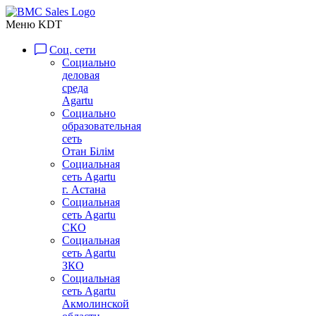
Меню KDT
Соц. сети
Социально
деловая
среда
Agartu
Социально
образовательная
сеть
Отан Бiлiм
Социальная
сеть Agartu
г. Астана
Социальная
сеть Agartu
СКО
Социальная
сеть Agartu
ЗКО
Социальная
сеть Agartu
Акмолинской