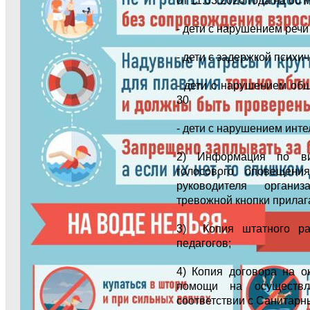
от 11.03.2026 года на 60 м
- дети с нарушением речи 
- дети с задержкой психич
- дети с нарушением об
30
- дети с нарушением инте
2) Информация по вид
голосового оповещени
руководителя органи
тревожной кнопки прилага
3) Копия штатного ра
педагогов;
4) Копия договора на о
помощи на осуществл
соответствии с Санитарн