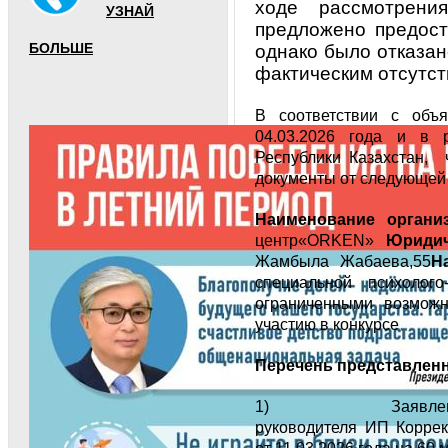
ходе рассмотрени
УЗНАЙ
предложено предост
БОЛЬШЕ
однако было отказан
фактическим отсутст
В соответствии с объ
04.03.2026 года и в р
Республики Казахстан, 
документы от следующей 
Наименование организ
центр«ORKEN»
Юридич
Жамбыла Жабаева,55
Н
специальной психолого
ограниченными возмож
участию в конкурсе
Перечень представлен
1) Заявление на и
руководителя ИП Корре