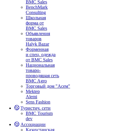
BMC Sales
BenchMark
Consulting
Школьная
форма от
BMC Sales
Объявления
товаров
Halyk Bazar
Форменная
и спец. одежда
от BMC Sales
Национальная
товаро-
проводящая сеть
BMC Agro
Торговый дом "Асем"
Mektep
Alemi
Sens Fashion
Туристич. сети
BMC Tourism
dev
Ассоциации
Казахстанская