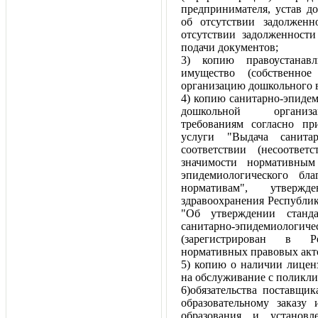
предпринимателя, устав д
об отсутствии задолженн
отсутствии задолженност
подачи документов;
3) копию правоустанав
имущество (собственное
организацию дошкольного в
4) копию санитарно-эпидем
дошкольной организац
требованиям согласно пр
услуги "Выдача санитар
соответствии (несоответ
значимости нормативным
эпидемиологического бл
нормативам", утверж
здравоохранения Республик
"Об утверждении станда
санитарно-эпидемиоло
(зарегистрирован в Ре
нормативных правовых акт
5) копию о наличии лицен
на обслуживание с поликли
6)обязательства поставщи
образовательному заказу
образования и установл