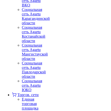
сеть Agartu
ВКО
Социальная
сеть Agartu
Карагандинской
области
Социальная
сеть Agartu
Костанайской
области
Социальная
сеть Agartu
Мангистауской
области
Социальная
сеть Agartu
Павлодарской
области
Социальная
сеть Agartu
ЮКО
Торгов. сети
Единая
торговая
площадка