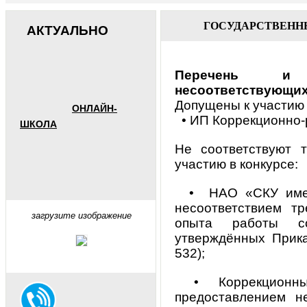
ГОСУДАРСТВЕНН
АКТУАЛЬНО
Перечень
и 
несоответствующих
Допущены к участию 
ОНЛАЙН-
• ИП Коррекционно
ШКОЛА
Не соответствуют 
участию в конкурсе:
• НАО «СКУ имени
несоответствием тр
загрузите изображение
опыта работы с
утверждённых Прика
532);
• Коррекционный 
предоставлением не