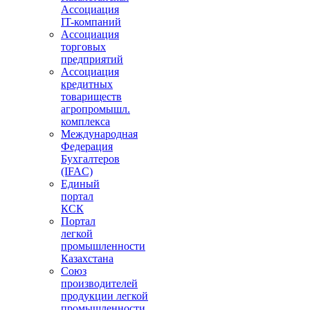
Ассоциация
IT-компаний
Ассоциация
торговых
предприятий
Ассоциация
кредитных
товариществ
агропромышл.
комплекса
Международная
Федерация
Бухгалтеров
(IFAC)
Единый
портал
КСК
Портал
легкой
промышленности
Казахстана
Союз
производителей
продукции легкой
промышленности