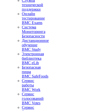
Служба
технической
поддержки
Онлайн
тестирование
BMC Exams
Система
Мониторинга
Безопасности
Дистанционное
обучение
BMC Study
Электронная
библиотека
BMC eLib
Безопасная
пища
BMC SafeFoods
Сервис
работы
BMC Work
Сервис
голосований
BMC Votes
Сервис