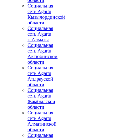
области
Социальная
сеть Agartu
Кызылординской
области
Социальная
сеть Agartu
г. Алматы
Социальная
сеть Agartu
Актюбинской
области
Социальная
сеть Agartu
Атырауской
области
Социальная
сеть Agartu
Жамбылской
области
Социальная
сеть Agartu
Алматинской
области
Социальная