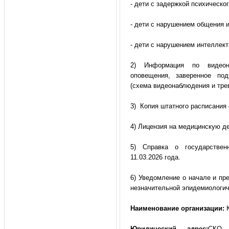
- дети с задержкой психическог
- дети с нарушением общения и
- дети с нарушением интеллекта
2) Информация по видеона
оповещения, заверенное по
(схема видеонаблюдения и трев
3) Копия штатного расписания 
4) Лицензия на медицинскую д
5) Справка о государствен
11.03.2026 года.
6) Уведомление о начале и пр
незначительной эпидемиологич
Наименование организации:
К
Юридический адрес:
СКО,