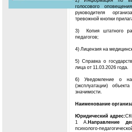
2) Информация по вид
голосового оповещени
руководителя органи
тревожной кнопки прилага
3) Копия штатного ра
педагогов;
4) Лицензия на медицинс
5) Справка о государст
лица от 11.03.2026 года.
6) Уведомление о на
(эксплуатации) объекта
значимости.
Наименование организ
Юридический адрес:
СК
1 А.
Направление дея
психолого-педагогическ