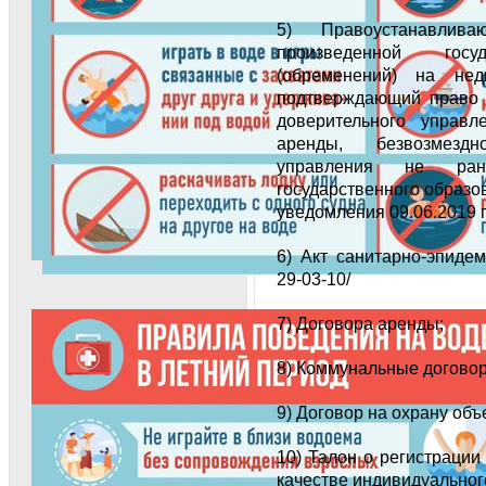
5) Правоустанавли
произведенной госу
(обременений) на нед
подтверждающий право а
доверительного управл
аренды, безвозмездн
управления не ран
государственного образо
уведомления 09.06.2019 г
6) Акт санитарно-эпиде
29-03-10/
7) Договора аренды;
8) Коммунальные договор
9) Договор на охрану объ
10) Талон о регистрации
качестве индивидуальног