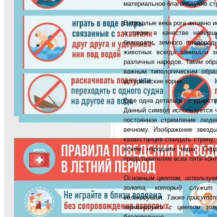
материальное благополучие с
В прошлые века рога активно и
а также в качестве наверш
благодати, земного плодород
животных всегда занимали з
различных народов. Таким обр
важным типологическим образ
исторические корни.
Еще одна деталь в государств
Данный символ используется 
постоянное стремление люде
вечному. Изображение звезд
казахстанцев созидать страну,
всеми народами мира. Серд
представителям всех пяти конт
Основным цветом, используе
золота, который служит 
великодушия. Также присутст
гармонирует с цветом зол
благополучие.