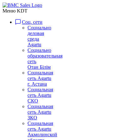
Меню KDT
Соц. сети
Социально
деловая
среда
Agartu
Социально
образовательная
сеть
Отан Бiлiм
Социальная
сеть Agartu
г. Астана
Социальная
сеть Agartu
СКО
Социальная
сеть Agartu
ЗКО
Социальная
сеть Agartu
Акмолинской