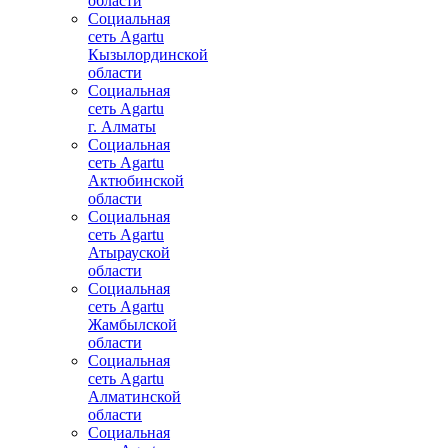
области
Социальная
сеть Agartu
Кызылординской
области
Социальная
сеть Agartu
г. Алматы
Социальная
сеть Agartu
Актюбинской
области
Социальная
сеть Agartu
Атырауской
области
Социальная
сеть Agartu
Жамбылской
области
Социальная
сеть Agartu
Алматинской
области
Социальная