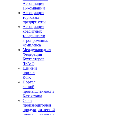
Ассоциация
IT-компаний
Ассоциация
торговых
предприятий
Ассоциация
кредитных
товариществ
агропромышл.
комплекса
Международная
Федерация
Бухгалтеров
(IFAC)
Единый
портал
КСК
Портал
легкой
промышленности
Казахстана
Союз
производителей
продукции легкой
промышленности