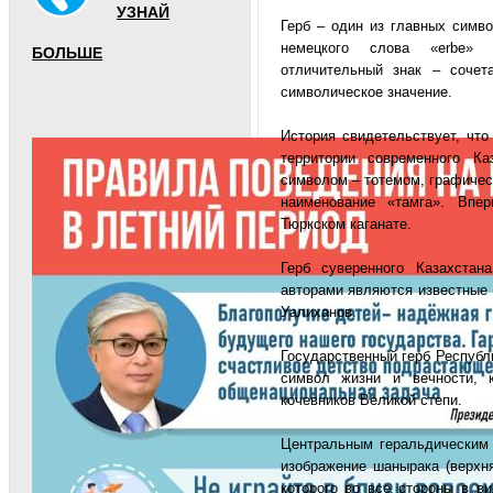
УЗНАЙ
Герб – один из главных симво
немецкого слова «erbe» 
БОЛЬШЕ
отличительный знак – сочет
символическое значение.
История свидетельствует, чт
территории современного К
символом – тотемом, графичес
наименование «тамга». Впе
Тюркском каганате.
Герб суверенного Казахста
авторами являются известные
Уалиханов.
Государственный герб Республи
символ жизни и вечности, 
кочевников Великой степи.
Центральным геральдическим 
изображение шанырака (верхн
которого во все стороны в в