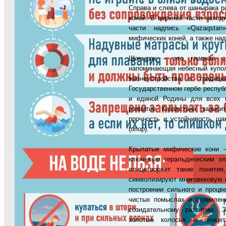
Справа и слева от шанырака 
коней. В верхней части наход
части надпись «Qazaqstan
мифических коней, а также над
Шанырақ – это главная с
напоминающая небесный купо
жизнеустройства в традици
Государственном гербе респуб
и единой Родины для всех 
развитие Казахстана зависи
прочность и устойчивость ша
(опор).
Крылатые мифические кони –
ключевым геральдическим эл
олицетворяет такие поняти
символизируют многовековую 
построении сильного и процв
чистых помыслах и стремлен
созидательному развитию. 
золотые колосья и олицет