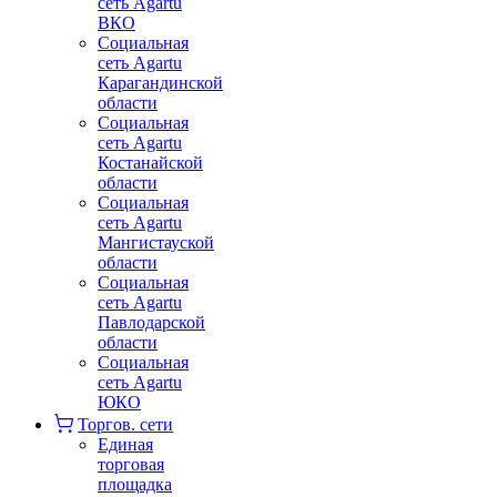
сеть Agartu
ВКО
Социальная
сеть Agartu
Карагандинской
области
Социальная
сеть Agartu
Костанайской
области
Социальная
сеть Agartu
Мангистауской
области
Социальная
сеть Agartu
Павлодарской
области
Социальная
сеть Agartu
ЮКО
Торгов. сети
Единая
торговая
площадка