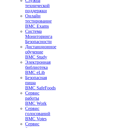
Служба
технической
поддержки
Онлайн
тестирование
BMC Exams
Система
Мониторинга
Безопасности
Дистанционное
обучение
BMC Study
Электронная
библиотека
BMC eLib
Безопасная
пища
BMC SafeFoods
Сервис
работы
BMC Work
Сервис
голосований
BMC Votes
Сервис