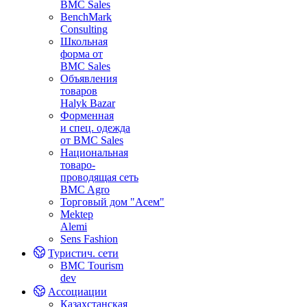
BMC Sales
BenchMark
Consulting
Школьная
форма от
BMC Sales
Объявления
товаров
Halyk Bazar
Форменная
и спец. одежда
от BMC Sales
Национальная
товаро-
проводящая сеть
BMC Agro
Торговый дом "Асем"
Mektep
Alemi
Sens Fashion
Туристич. сети
BMC Tourism
dev
Ассоциации
Казахстанская