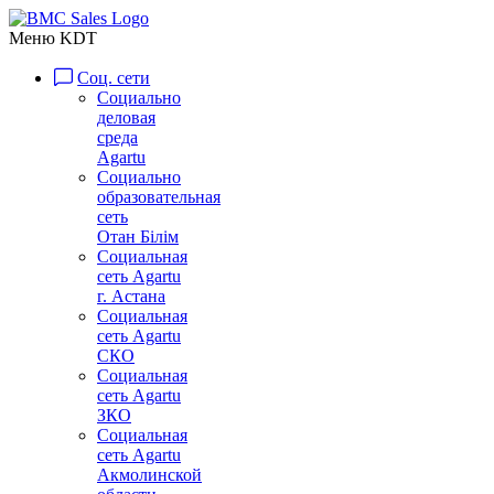
Меню KDT
Соц. сети
Социально
деловая
среда
Agartu
Социально
образовательная
сеть
Отан Бiлiм
Социальная
сеть Agartu
г. Астана
Социальная
сеть Agartu
СКО
Социальная
сеть Agartu
ЗКО
Социальная
сеть Agartu
Акмолинской