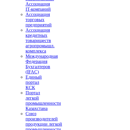
Ассоциация
IT-компаний
Ассоциация
торговых
предприятий
Ассоциация
кредитных
товариществ
агропромышл.
комплекса
Международная
Федерация
Бухгалтеров
(IFAC)
Единый
портал
КСК
Портал
легкой
промышленности
Казахстана
Союз
производителей
продукции легкой
промышленности