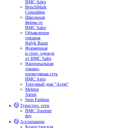
BMC Sales
BenchMark
Consulting
Школьная
форма от
BMC Sales
Объявления
товаров
Halyk Bazar
Форменная
и спец. одежда
от BMC Sales
Национальная
товаро-
проводящая сеть
BMC Agro
Торговый дом "Асем"
Mektep
Alemi
Sens Fashion
Туристич. сети
BMC Tourism
dev
Ассоциации
Казахстанская