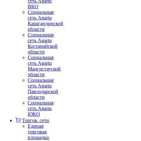
сеть Agartu
ВКО
Социальная
сеть Agartu
Карагандинской
области
Социальная
сеть Agartu
Костанайской
области
Социальная
сеть Agartu
Мангистауской
области
Социальная
сеть Agartu
Павлодарской
области
Социальная
сеть Agartu
ЮКО
Торгов. сети
Единая
торговая
площадка