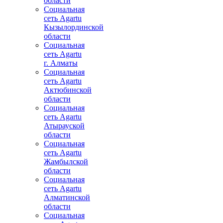
области
Социальная
сеть Agartu
Кызылординской
области
Социальная
сеть Agartu
г. Алматы
Социальная
сеть Agartu
Актюбинской
области
Социальная
сеть Agartu
Атырауской
области
Социальная
сеть Agartu
Жамбылской
области
Социальная
сеть Agartu
Алматинской
области
Социальная