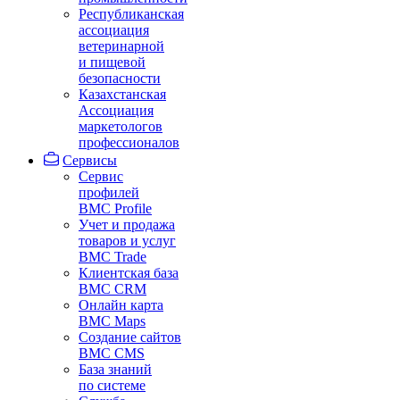
Республиканская
ассоциация
ветеринарной
и пищевой
безопасности
Казахстанская
Ассоциация
маркетологов
профессионалов
Сервисы
Сервис
профилей
BMC Profile
Учет и продажа
товаров и услуг
BMC Trade
Клиентская база
BMC CRM
Онлайн карта
BMC Maps
Создание сайтов
BMC CMS
База знаний
по системе