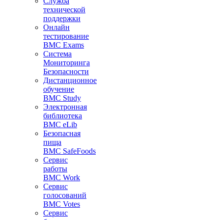
Служба
технической
поддержки
Онлайн
тестирование
BMC Exams
Система
Мониторинга
Безопасности
Дистанционное
обучение
BMC Study
Электронная
библиотека
BMC eLib
Безопасная
пища
BMC SafeFoods
Сервис
работы
BMC Work
Сервис
голосований
BMC Votes
Сервис