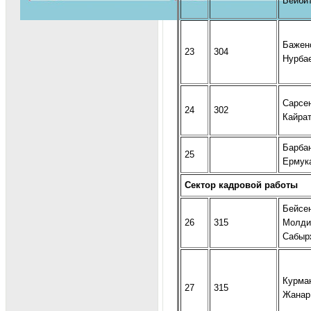
Бейби
Бажен
23
304
Нурба
Сарсе
24
302
Кайра
Барба
25
Ермук
Сектор кадровой работы
Бейсе
26
315
Молди
Сабыр
Курма
27
315
Жанар