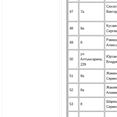
Сюсюг
47
7а
Викто
Кусаи
48
8а
Серге
Рамаз
49
8
Алекс
ул.
Юртае
50
Алтынсарина,
Влади
229
Жамен
51
8а
Серик
Жакия
52
8а
Алиев
Шариш
53
8
Серик