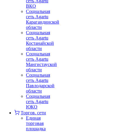
сеть Agartu
ВКО
Социальная
сеть Agartu
Карагандинской
области
Социальная
сеть Agartu
Костанайской
области
Социальная
сеть Agartu
Мангистауской
области
Социальная
сеть Agartu
Павлодарской
области
Социальная
сеть Agartu
ЮКО
Торгов. сети
Единая
торговая
площадка