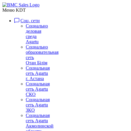
Меню KDT
Соц. сети
Социально
деловая
среда
Agartu
Социально
образовательная
сеть
Отан Бiлiм
Социальная
сеть Agartu
г. Астана
Социальная
сеть Agartu
СКО
Социальная
сеть Agartu
ЗКО
Социальная
сеть Agartu
Акмолинской