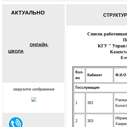
АКТУАЛЬНО
СТРУКТУ
Список работников
П
ОНЛАЙН-
КГУ " Управление
ШКОЛА
Казахст
E-m
Кол-
Кабинет
Ф.И.О
во
Госслужащие
загрузите изображение
Ракиш
1
301
Болат
Ибрае
2
303
Хаирж