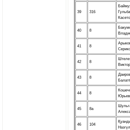
Байму
39
316
Гульб
Касет
Бакум
40
8
Влади
Арыко
41
8
Серик
Штеле
42
8
Викто
Даиро
43
8
Балат
Кошеч
44
8
Юрьев
Шульг
45
8а
Алекс
Қуанд
46
104
Назгү