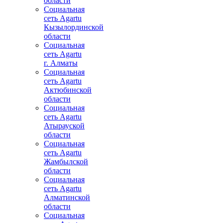
области
Социальная
сеть Agartu
Кызылординской
области
Социальная
сеть Agartu
г. Алматы
Социальная
сеть Agartu
Актюбинской
области
Социальная
сеть Agartu
Атырауской
области
Социальная
сеть Agartu
Жамбылской
области
Социальная
сеть Agartu
Алматинской
области
Социальная