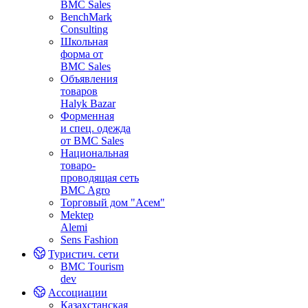
BMC Sales
BenchMark
Consulting
Школьная
форма от
BMC Sales
Объявления
товаров
Halyk Bazar
Форменная
и спец. одежда
от BMC Sales
Национальная
товаро-
проводящая сеть
BMC Agro
Торговый дом "Асем"
Mektep
Alemi
Sens Fashion
Туристич. сети
BMC Tourism
dev
Ассоциации
Казахстанская