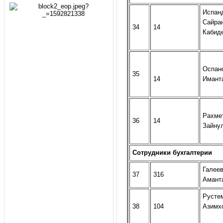
Испан
Сайра
34
14
Кабид
Оспано
35
14
Имант
Рахме
36
14
Зайну
Сотрудники бухгалтерии
Галее
37
316
Амант
Русте
38
104
Азимх