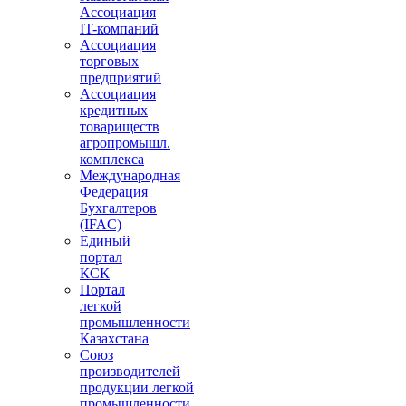
Ассоциация
IT-компаний
Ассоциация
торговых
предприятий
Ассоциация
кредитных
товариществ
агропромышл.
комплекса
Международная
Федерация
Бухгалтеров
(IFAC)
Единый
портал
КСК
Портал
легкой
промышленности
Казахстана
Союз
производителей
продукции легкой
промышленности