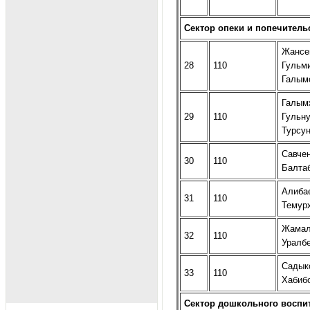
Сектор опеки и попечитель
Жансе
28
110
Гульм
Галым
Галым
29
110
Гульн
Турсу
Савче
30
110
Балта
Алиба
31
110
Темур
Жамал
32
110
Уралб
Садык
33
110
Хабиб
Сектор дошкольного воспи