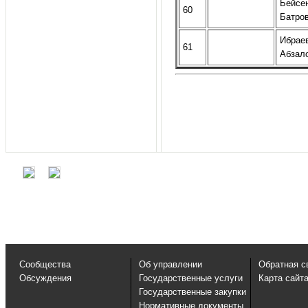
Бейсе
60
Батро
Ибрае
61
Абзал
Сообщества
Об управлении
Обратная с
Обсуждения
Государственные услуги
Карта сайт
Государственные закупки
Нормативные документы