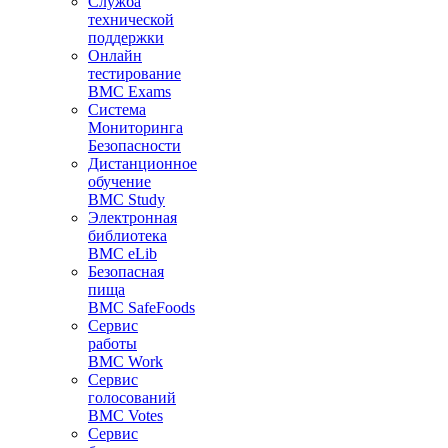
Служба
технической
поддержки
Онлайн
тестирование
BMC Exams
Система
Мониторинга
Безопасности
Дистанционное
обучение
BMC Study
Электронная
библиотека
BMC eLib
Безопасная
пища
BMC SafeFoods
Сервис
работы
BMC Work
Сервис
голосований
BMC Votes
Сервис