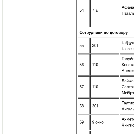
Афана
54
7 а
Натал
Сотрудники по договору
Габду
55
301
Газизо
Голуб
56
110
Конста
Алекс
Байжо
57
110
Салта
Мейір
Таути
58
301
Айгул
Ахмет
59
9 окно
Чинги