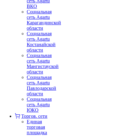
сеть Agartu
ВКО
Социальная
сеть Agartu
Карагандинской
области
Социальная
сеть Agartu
Костанайской
области
Социальная
сеть Agartu
Мангистауской
области
Социальная
сеть Agartu
Павлодарской
области
Социальная
сеть Agartu
ЮКО
Торгов. сети
Единая
торговая
площадка