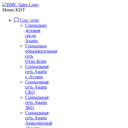
Меню KDT
Соц. сети
Социально
деловая
среда
Agartu
Социально
образовательная
сеть
Отан Бiлiм
Социальная
сеть Agartu
г. Астана
Социальная
сеть Agartu
СКО
Социальная
сеть Agartu
ЗКО
Социальная
сеть Agartu
Акмолинской