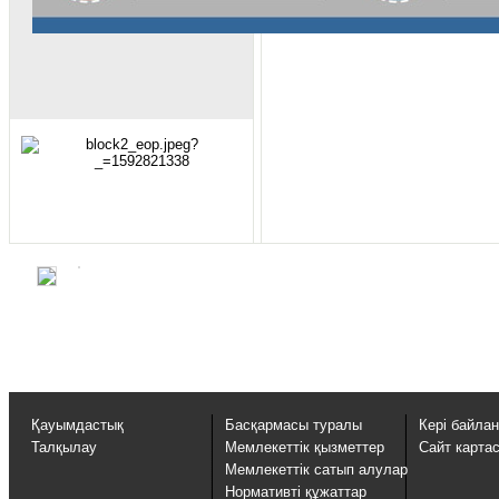
Қауымдастық
Басқармасы туралы
Кері байла
Талқылау
Мемлекеттік қызметтер
Сайт карта
Мемлекеттік сатып алулар
Нормативті құжаттар