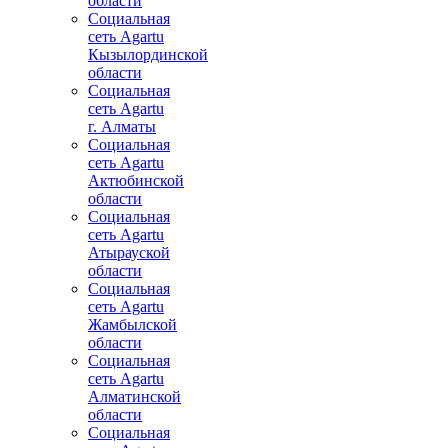
области
Социальная
сеть Agartu
Кызылординской
области
Социальная
сеть Agartu
г. Алматы
Социальная
сеть Agartu
Актюбинской
области
Социальная
сеть Agartu
Атырауской
области
Социальная
сеть Agartu
Жамбылской
области
Социальная
сеть Agartu
Алматинской
области
Социальная