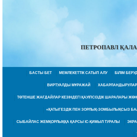
ПЕТРОПАВЛ ҚАЛА
БАСТЫ БЕТ
МЕМЛЕКЕТТІК САТЫП АЛУ
БІЛІМ БЕР
ВИРТУАЛДЫ МҰРАЖАЙ
ХАБАРЛАНДЫРУЛА
ТӨТЕНШЕ ЖАҒДАЙЛАР КЕЗІНДЕГІ ҚАУІПСІЗДІК ШАРАЛАРЫ Ж
«ҚАТЫГЕЗДІК ПЕН ЗОРЛЫҚ-ЗОМБЫЛЫҚСЫЗ БА
СЫБАЙЛАС ЖЕМҚОРЛЫҚҚА ҚАРСЫ ІС-ҚИМЫЛ ТУРАЛЫ
ЭКР