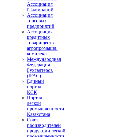
Ассоциация
IT-компаний
Ассоциация
торговых
предприятий
Ассоциация
кредитных
товариществ
агропромышл.
комплекса
Международная
Федерация
Бухгалтеров
(IFAC)
Единый
портал
КСК
Портал
легкой
промышленности
Казахстана
Союз
производителей
продукции легкой
промышленности