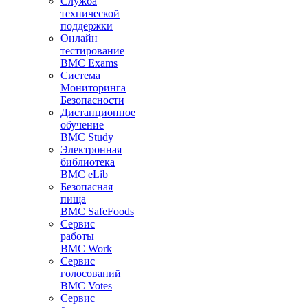
Служба
технической
поддержки
Онлайн
тестирование
BMC Exams
Система
Мониторинга
Безопасности
Дистанционное
обучение
BMC Study
Электронная
библиотека
BMC eLib
Безопасная
пища
BMC SafeFoods
Сервис
работы
BMC Work
Сервис
голосований
BMC Votes
Сервис