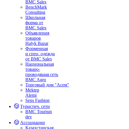
BMC Sales
BenchMark
Consulting
Школьная
форма от
BMC Sales
Объявления
товаров
Halyk Bazar
Форменная
и спец. одежда
от BMC Sales
Национальная
товаро-
проводящая сеть
BMC Agro
Торговый дом "Асем"
Mektep
Alemi
Sens Fashion
Туристич. сети
BMC Tourism
dev
Ассоциации
Казахстанская