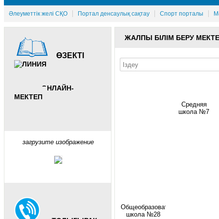
Әлеуметтік желі СҚО
Портал денсаулық сақтау
Спорт порталы
М
ЖАЛПЫ БІЛІМ БЕРУ МЕКТЕ
ӨЗЕКТІ
ОНЛАЙН-
МЕКТЕП
Средняя
школа №7
загрузите изображение
Общеобразовательная
школа №28