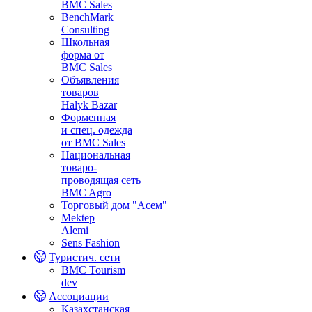
BMC Sales
BenchMark
Consulting
Школьная
форма от
BMC Sales
Объявления
товаров
Halyk Bazar
Форменная
и спец. одежда
от BMC Sales
Национальная
товаро-
проводящая сеть
BMC Agro
Торговый дом "Асем"
Mektep
Alemi
Sens Fashion
Туристич. сети
BMC Tourism
dev
Ассоциации
Казахстанская