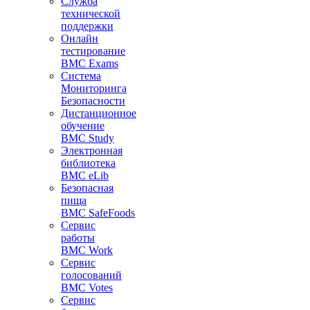
Служба
технической
поддержки
Онлайн
тестирование
BMC Exams
Система
Мониторинга
Безопасности
Дистанционное
обучение
BMC Study
Электронная
библиотека
BMC eLib
Безопасная
пища
BMC SafeFoods
Сервис
работы
BMC Work
Сервис
голосований
BMC Votes
Сервис