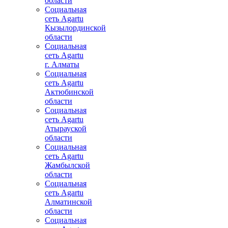
области
Социальная
сеть Agartu
Кызылординской
области
Социальная
сеть Agartu
г. Алматы
Социальная
сеть Agartu
Актюбинской
области
Социальная
сеть Agartu
Атырауской
области
Социальная
сеть Agartu
Жамбылской
области
Социальная
сеть Agartu
Алматинской
области
Социальная