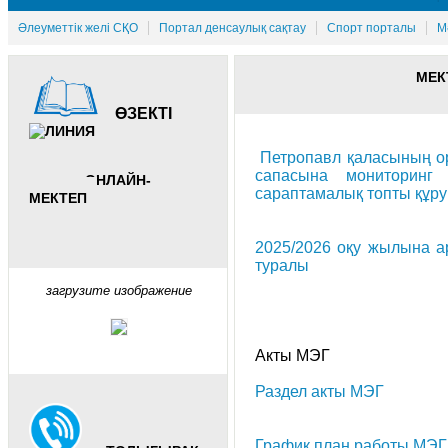
Әлеуметтік желі СҚО
Портал денсаулық сақтау
Спорт порталы
М
МЕК
ӨЗЕКТІ
Петропавл қаласының ор
сапасына мониторинг 
ОНЛАЙН-
сараптамалық топты құру
МЕКТЕП
2025/2026 оқу жылына а
туралы
загрузите изображение
Акты МЭГ
Раздел акты МЭГ
График план работы МЭГ