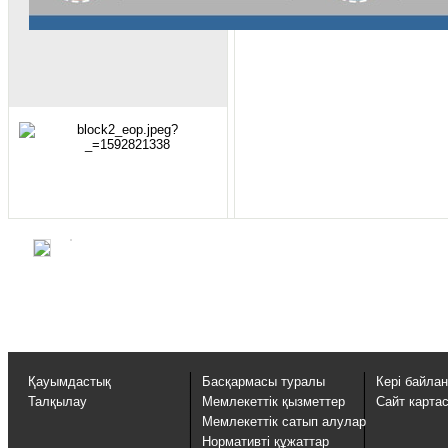
Қауымдастық
Басқармасы туралы
Кері байла
Талқылау
Мемлекеттік қызметтер
Сайт карта
Мемлекеттік сатып алулар
Нормативті құжаттар