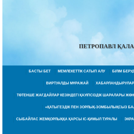
ПЕТРОПАВЛ ҚАЛА
БАСТЫ БЕТ
МЕМЛЕКЕТТІК САТЫП АЛУ
БІЛІМ БЕР
ВИРТУАЛДЫ МҰРАЖАЙ
ХАБАРЛАНДЫРУЛА
ТӨТЕНШЕ ЖАҒДАЙЛАР КЕЗІНДЕГІ ҚАУІПСІЗДІК ШАРАЛАРЫ Ж
«ҚАТЫГЕЗДІК ПЕН ЗОРЛЫҚ-ЗОМБЫЛЫҚСЫЗ БА
СЫБАЙЛАС ЖЕМҚОРЛЫҚҚА ҚАРСЫ ІС-ҚИМЫЛ ТУРАЛЫ
ЭКР