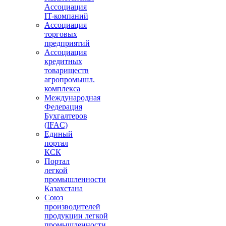
Ассоциация
IT-компаний
Ассоциация
торговых
предприятий
Ассоциация
кредитных
товариществ
агропромышл.
комплекса
Международная
Федерация
Бухгалтеров
(IFAC)
Единый
портал
КСК
Портал
легкой
промышленности
Казахстана
Союз
производителей
продукции легкой
промышленности