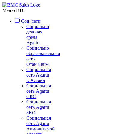
Меню KDT
Соц. сети
Социально
деловая
среда
Agartu
Социально
образовательная
сеть
Отан Бiлiм
Социальная
сеть Agartu
г. Астана
Социальная
сеть Agartu
СКО
Социальная
сеть Agartu
ЗКО
Социальная
сеть Agartu
Акмолинской