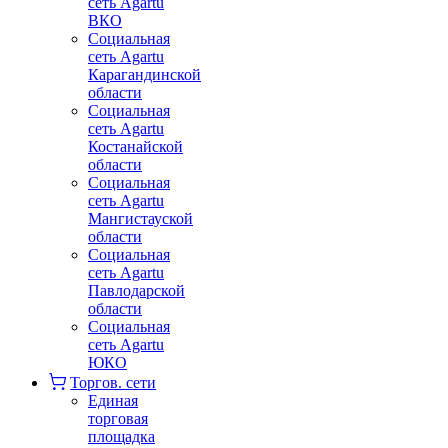
сеть Agartu
ВКО
Социальная
сеть Agartu
Карагандинской
области
Социальная
сеть Agartu
Костанайской
области
Социальная
сеть Agartu
Мангистауской
области
Социальная
сеть Agartu
Павлодарской
области
Социальная
сеть Agartu
ЮКО
Торгов. сети
Единая
торговая
площадка