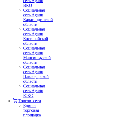
сеть Agartu
ВКО
Социальная
сеть Agartu
Карагандинской
области
Социальная
сеть Agartu
Костанайской
области
Социальная
сеть Agartu
Мангистауской
области
Социальная
сеть Agartu
Павлодарской
области
Социальная
сеть Agartu
ЮКО
Торгов. сети
Единая
торговая
площадка