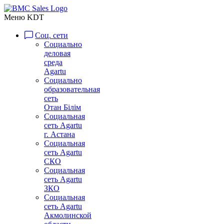
Меню KDT
Соц. сети
Социально
деловая
среда
Agartu
Социально
образовательная
сеть
Отан Бiлiм
Социальная
сеть Agartu
г. Астана
Социальная
сеть Agartu
СКО
Социальная
сеть Agartu
ЗКО
Социальная
сеть Agartu
Акмолинской