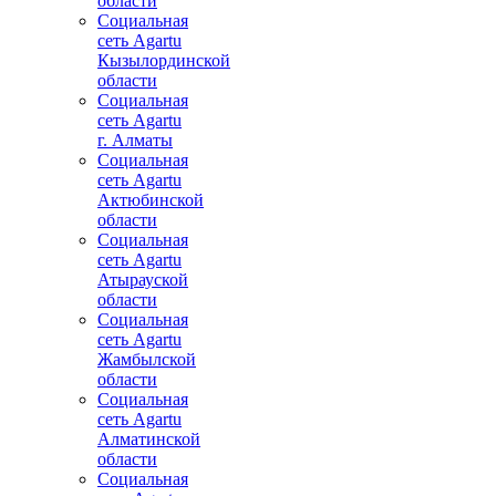
области
Социальная
сеть Agartu
Кызылординской
области
Социальная
сеть Agartu
г. Алматы
Социальная
сеть Agartu
Актюбинской
области
Социальная
сеть Agartu
Атырауской
области
Социальная
сеть Agartu
Жамбылской
области
Социальная
сеть Agartu
Алматинской
области
Социальная