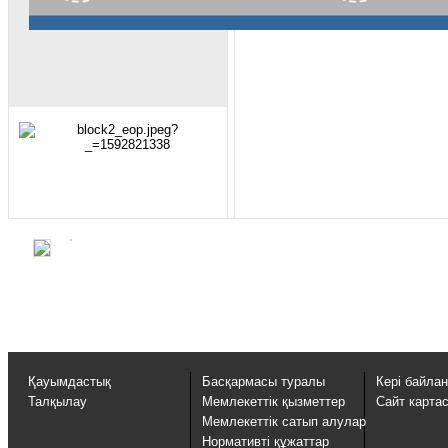
Қауымдастық
Басқармасы туралы
Кері байла
Талқылау
Мемлекеттік қызметтер
Сайт карта
Мемлекеттік сатып алулар
Нормативті құжаттар