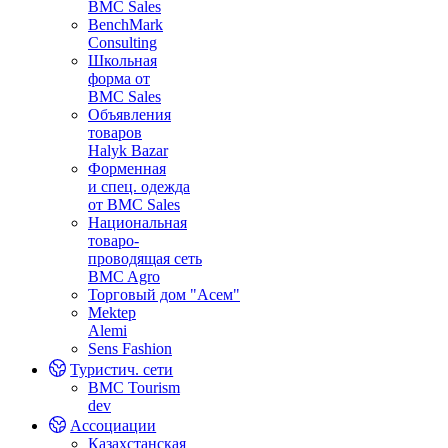
BMC Sales
BenchMark
Consulting
Школьная
форма от
BMC Sales
Объявления
товаров
Halyk Bazar
Форменная
и спец. одежда
от BMC Sales
Национальная
товаро-
проводящая сеть
BMC Agro
Торговый дом "Асем"
Mektep
Alemi
Sens Fashion
Туристич. сети
BMC Tourism
dev
Ассоциации
Казахстанская