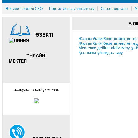
Әлеуметтік желі СҚО
Портал денсаулық сақтау
Спорт порталы
М
БІЛ
ӨЗЕКТІ
Жалпы білім беретін мектептер
Жалпы білім беретін мектептер
Мектепке дейінгі білім беру ұ
Қосымша ұйымдастыру
ОНЛАЙН-
МЕКТЕП
загрузите изображение