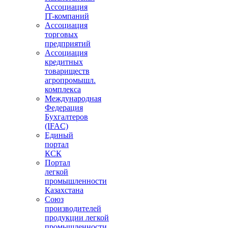
Ассоциация
IT-компаний
Ассоциация
торговых
предприятий
Ассоциация
кредитных
товариществ
агропромышл.
комплекса
Международная
Федерация
Бухгалтеров
(IFAC)
Единый
портал
КСК
Портал
легкой
промышленности
Казахстана
Союз
производителей
продукции легкой
промышленности