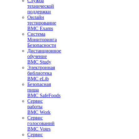
Служба
технической
поддержки
Онлайн
тестирование
BMC Exams
Система
Мониторинга
Безопасности
Дистанционное
обучение
BMC Study
Электронная
библиотека
BMC eLib
Безопасная
пища
BMC SafeFoods
Сервис
работы
BMC Work
Сервис
голосований
BMC Votes
Сервис