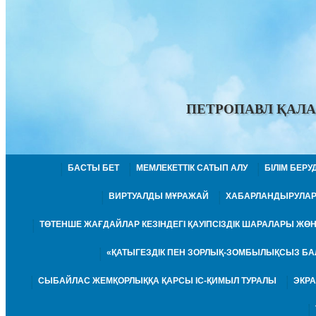
ПЕТРОПАВЛ ҚАЛА
БАСТЫ БЕТ
МЕМЛЕКЕТТІК САТЫП АЛУ
БІЛІМ БЕР
ВИРТУАЛДЫ МҰРАЖАЙ
ХАБАРЛАНДЫРУЛА
ТӨТЕНШЕ ЖАҒДАЙЛАР КЕЗІНДЕГІ ҚАУІПСІЗДІК ШАРАЛАРЫ Ж
«ҚАТЫГЕЗДІК ПЕН ЗОРЛЫҚ-ЗОМБЫЛЫҚСЫЗ БА
СЫБАЙЛАС ЖЕМҚОРЛЫҚҚА ҚАРСЫ ІС-ҚИМЫЛ ТУРАЛЫ
ЭКР