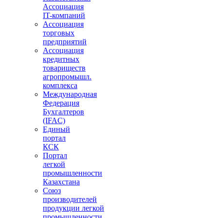
Ассоциация
IT-компаний
Ассоциация
торговых
предприятий
Ассоциация
кредитных
товариществ
агропромышл.
комплекса
Международная
Федерация
Бухгалтеров
(IFAC)
Единый
портал
КСК
Портал
легкой
промышленности
Казахстана
Союз
производителей
продукции легкой
промышленности