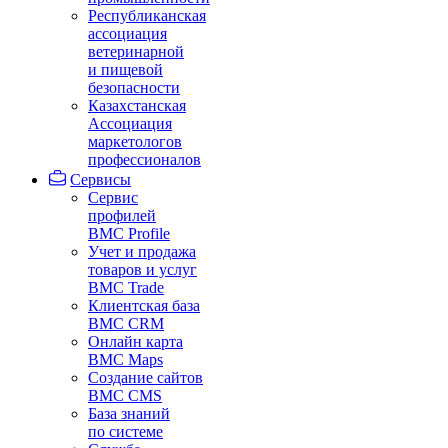
Республиканская
ассоциация
ветеринарной
и пищевой
безопасности
Казахстанская
Ассоциация
маркетологов
профессионалов
Сервисы
Сервис
профилей
BMC Profile
Учет и продажа
товаров и услуг
BMC Trade
Клиентская база
BMC CRM
Онлайн карта
BMC Maps
Создание сайтов
BMC CMS
База знаний
по системе