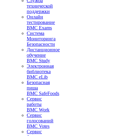
Служба
технической
поддержки
Онлайн
тестирование
BMC Exams
Система
Мониторинга
Безопасности
Дистанционное
обучение
BMC Study
Электронная
библиотека
BMC eLib
Безопасная
пища
BMC SafeFoods
Сервис
работы
BMC Work
Сервис
голосований
BMC Votes
Сервис