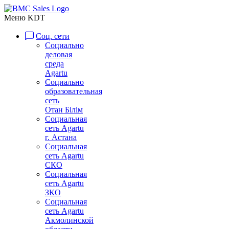
Меню KDT
Соц. сети
Социально
деловая
среда
Agartu
Социально
образовательная
сеть
Отан Бiлiм
Социальная
сеть Agartu
г. Астана
Социальная
сеть Agartu
СКО
Социальная
сеть Agartu
ЗКО
Социальная
сеть Agartu
Акмолинской