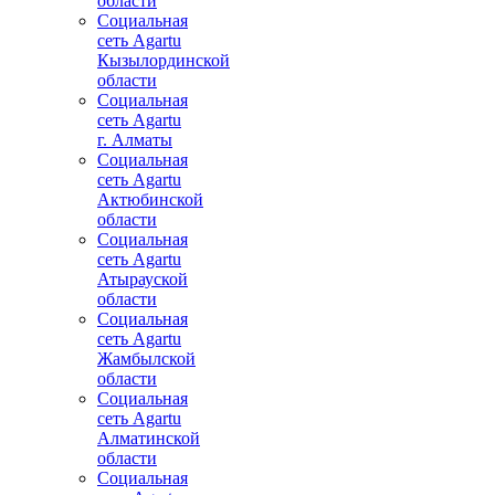
области
Социальная
сеть Agartu
Кызылординской
области
Социальная
сеть Agartu
г. Алматы
Социальная
сеть Agartu
Актюбинской
области
Социальная
сеть Agartu
Атырауской
области
Социальная
сеть Agartu
Жамбылской
области
Социальная
сеть Agartu
Алматинской
области
Социальная