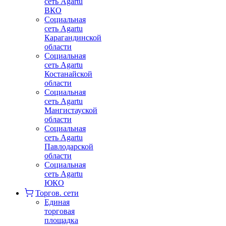
сеть Agartu
ВКО
Социальная
сеть Agartu
Карагандинской
области
Социальная
сеть Agartu
Костанайской
области
Социальная
сеть Agartu
Мангистауской
области
Социальная
сеть Agartu
Павлодарской
области
Социальная
сеть Agartu
ЮКО
Торгов. сети
Единая
торговая
площадка