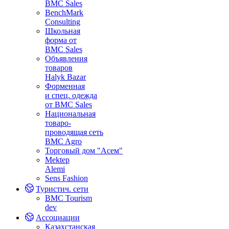
BMC Sales
BenchMark
Consulting
Школьная
форма от
BMC Sales
Объявления
товаров
Halyk Bazar
Форменная
и спец. одежда
от BMC Sales
Национальная
товаро-
проводящая сеть
BMC Agro
Торговый дом "Асем"
Mektep
Alemi
Sens Fashion
Туристич. сети
BMC Tourism
dev
Ассоциации
Казахстанская