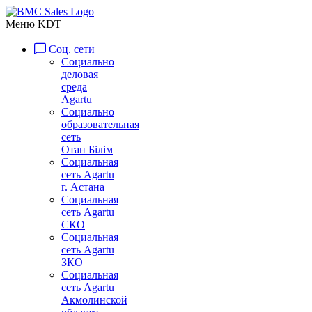
Меню KDT
Соц. сети
Социально
деловая
среда
Agartu
Социально
образовательная
сеть
Отан Бiлiм
Социальная
сеть Agartu
г. Астана
Социальная
сеть Agartu
СКО
Социальная
сеть Agartu
ЗКО
Социальная
сеть Agartu
Акмолинской