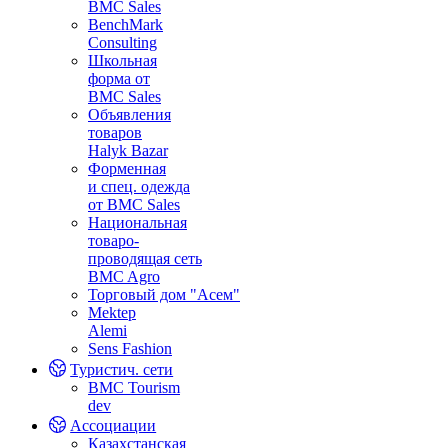
BMC Sales
BenchMark
Consulting
Школьная
форма от
BMC Sales
Объявления
товаров
Halyk Bazar
Форменная
и спец. одежда
от BMC Sales
Национальная
товаро-
проводящая сеть
BMC Agro
Торговый дом "Асем"
Mektep
Alemi
Sens Fashion
Туристич. сети
BMC Tourism
dev
Ассоциации
Казахстанская