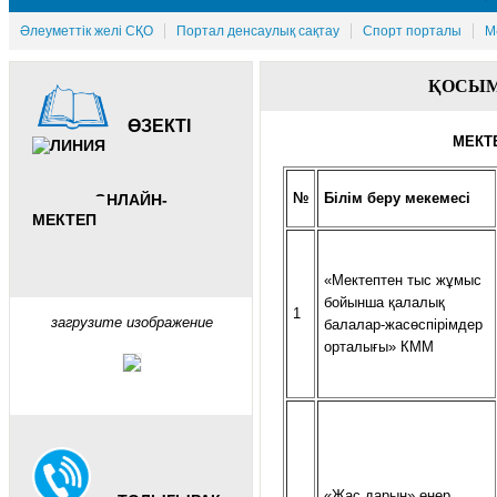
Әлеуметтік желі СҚО
Портал денсаулық сақтау
Спорт порталы
М
ҚОСЫ
ӨЗЕКТІ
МЕКТ
№
Білім беру мекемесі
ОНЛАЙН-
МЕКТЕП
«Мектептен тыс жұмыс
бойынша қалалық
1
загрузите изображение
балалар-жасөспірімдер
орталығы» КММ
«Жас дарын» өнер