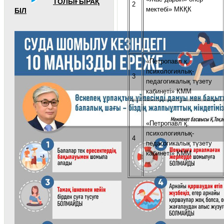
ТОЛЫҒЫРАҚ
2
мектебі» МКҚК
БІЛ
«Петропавл қ.
психологиялық-
3
педагогикалық түзету
кабинеті» КММ
«Петропавл қ.
психологиялық-
4
педагогикалық түзету
кабинеті» КММ