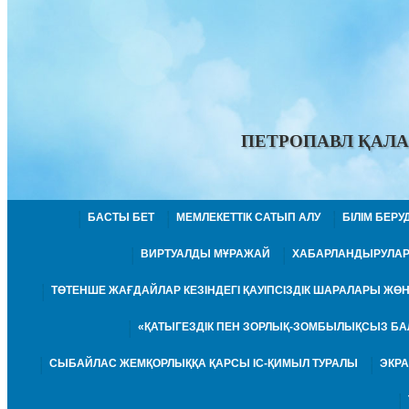
ПЕТРОПАВЛ ҚАЛА
БАСТЫ БЕТ
МЕМЛЕКЕТТІК САТЫП АЛУ
БІЛІМ БЕР
ВИРТУАЛДЫ МҰРАЖАЙ
ХАБАРЛАНДЫРУЛА
ТӨТЕНШЕ ЖАҒДАЙЛАР КЕЗІНДЕГІ ҚАУІПСІЗДІК ШАРАЛАРЫ Ж
«ҚАТЫГЕЗДІК ПЕН ЗОРЛЫҚ-ЗОМБЫЛЫҚСЫЗ БА
СЫБАЙЛАС ЖЕМҚОРЛЫҚҚА ҚАРСЫ ІС-ҚИМЫЛ ТУРАЛЫ
ЭКР