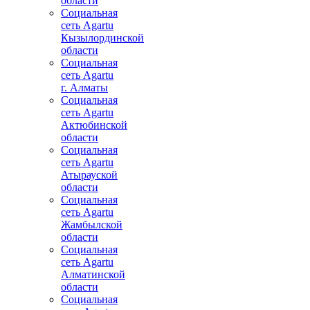
области
Социальная
сеть Agartu
Кызылординской
области
Социальная
сеть Agartu
г. Алматы
Социальная
сеть Agartu
Актюбинской
области
Социальная
сеть Agartu
Атырауской
области
Социальная
сеть Agartu
Жамбылской
области
Социальная
сеть Agartu
Алматинской
области
Социальная