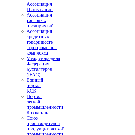
Ассоциация
IT-компаний
Ассоциация
торговых
предприятий
Ассоциация
кредитных
товариществ
агропромышл.
комплекса
Международная
Федерация
Бухгалтеров
(IFAC)
Единый
портал
КСК
Портал
легкой
промышленности
Казахстана
Союз
производителей
продукции легкой
промышленности