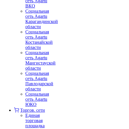
сеть Agartu
ВКО
Социальная
сеть Agartu
Карагандинской
области
Социальная
сеть Agartu
Костанайской
области
Социальная
сеть Agartu
Мангистауской
области
Социальная
сеть Agartu
Павлодарской
области
Социальная
сеть Agartu
ЮКО
Торгов. сети
Единая
торговая
площадка