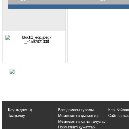
Қауымдастық
Басқармасы туралы
Кері байла
Талқылау
Мемлекеттік қызметтер
Сайт карта
Мемлекеттік сатып алулар
Нормативті құжаттар