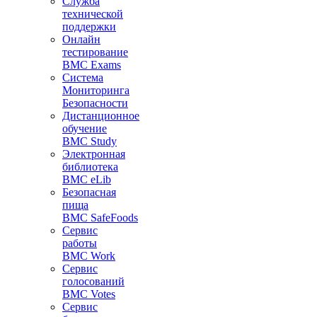
Служба
технической
поддержки
Онлайн
тестирование
BMC Exams
Система
Мониторинга
Безопасности
Дистанционное
обучение
BMC Study
Электронная
библиотека
BMC eLib
Безопасная
пища
BMC SafeFoods
Сервис
работы
BMC Work
Сервис
голосований
BMC Votes
Сервис