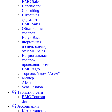
BMC Sales
BenchMark
Consulting
Школьная
форма от
BMC Sales
Объявления
товаров
Halyk Bazar
Форменная
и спец. одежда
от BMC Sales
Национальная
товаро-
проводящая сеть
BMC Agro
Торговый дом "Асем"
Mektep
Alemi
Sens Fashion
Туристич. сети
BMC Tourism
dev
Ассоциации
Казахстанская