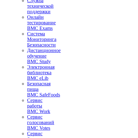
Служба
технической
поддержки
Онлайн
тестирование
BMC Exams
Система
Мониторинга
Безопасности
Дистанционное
обучение
BMC Study
Электронная
библиотека
BMC eLib
Безопасная
пища
BMC SafeFoods
Сервис
работы
BMC Work
Сервис
голосований
BMC Votes
Сервис