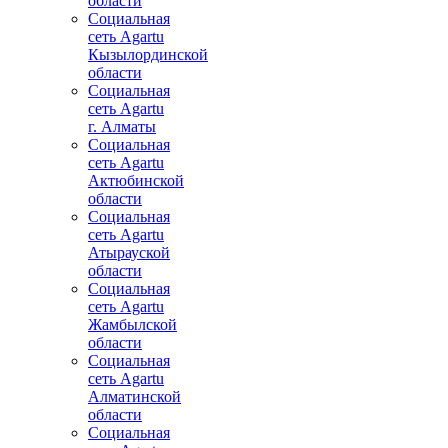
области
Социальная
сеть Agartu
Кызылординской
области
Социальная
сеть Agartu
г. Алматы
Социальная
сеть Agartu
Актюбинской
области
Социальная
сеть Agartu
Атырауской
области
Социальная
сеть Agartu
Жамбылской
области
Социальная
сеть Agartu
Алматинской
области
Социальная