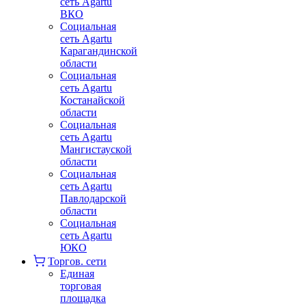
сеть Agartu
ВКО
Социальная
сеть Agartu
Карагандинской
области
Социальная
сеть Agartu
Костанайской
области
Социальная
сеть Agartu
Мангистауской
области
Социальная
сеть Agartu
Павлодарской
области
Социальная
сеть Agartu
ЮКО
Торгов. сети
Единая
торговая
площадка