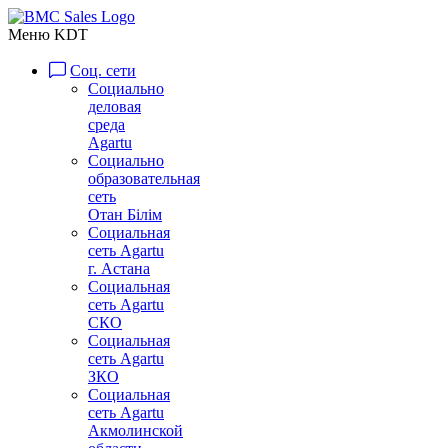
Меню KDT
Соц. сети
Социально
деловая
среда
Agartu
Социально
образовательная
сеть
Отан Бiлiм
Социальная
сеть Agartu
г. Астана
Социальная
сеть Agartu
СКО
Социальная
сеть Agartu
ЗКО
Социальная
сеть Agartu
Акмолинской