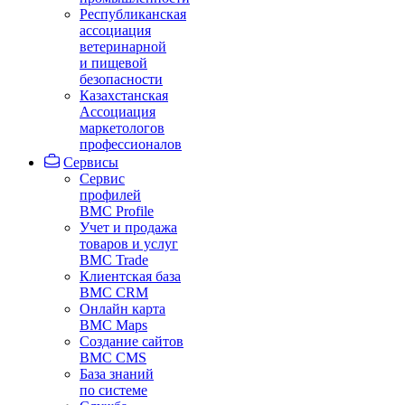
Республиканская
ассоциация
ветеринарной
и пищевой
безопасности
Казахстанская
Ассоциация
маркетологов
профессионалов
Сервисы
Сервис
профилей
BMC Profile
Учет и продажа
товаров и услуг
BMC Trade
Клиентская база
BMC CRM
Онлайн карта
BMC Maps
Создание сайтов
BMC CMS
База знаний
по системе