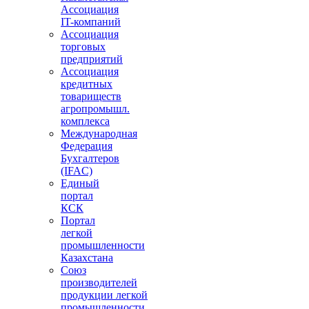
Ассоциация
IT-компаний
Ассоциация
торговых
предприятий
Ассоциация
кредитных
товариществ
агропромышл.
комплекса
Международная
Федерация
Бухгалтеров
(IFAC)
Единый
портал
КСК
Портал
легкой
промышленности
Казахстана
Союз
производителей
продукции легкой
промышленности