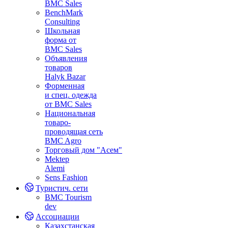
BMC Sales
BenchMark
Consulting
Школьная
форма от
BMC Sales
Объявления
товаров
Halyk Bazar
Форменная
и спец. одежда
от BMC Sales
Национальная
товаро-
проводящая сеть
BMC Agro
Торговый дом "Асем"
Mektep
Alemi
Sens Fashion
Туристич. сети
BMC Tourism
dev
Ассоциации
Казахстанская