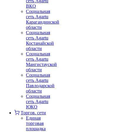
сеть Agartu
ВКО
Социальная
сеть Agartu
Карагандинской
области
Социальная
сеть Agartu
Костанайской
области
Социальная
сеть Agartu
Мангистауской
области
Социальная
сеть Agartu
Павлодарской
области
Социальная
сеть Agartu
ЮКО
Торгов. сети
Единая
торговая
площадка