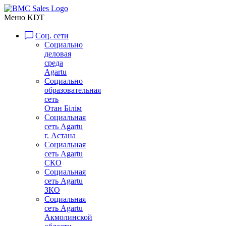
Меню KDT
Соц. сети
Социально
деловая
среда
Agartu
Социально
образовательная
сеть
Отан Бiлiм
Социальная
сеть Agartu
г. Астана
Социальная
сеть Agartu
СКО
Социальная
сеть Agartu
ЗКО
Социальная
сеть Agartu
Акмолинской