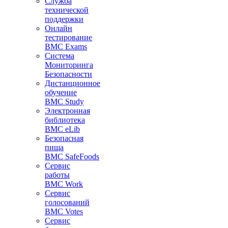
Служба
технической
поддержки
Онлайн
тестирование
BMC Exams
Система
Мониторинга
Безопасности
Дистанционное
обучение
BMC Study
Электронная
библиотека
BMC eLib
Безопасная
пища
BMC SafeFoods
Сервис
работы
BMC Work
Сервис
голосований
BMC Votes
Сервис