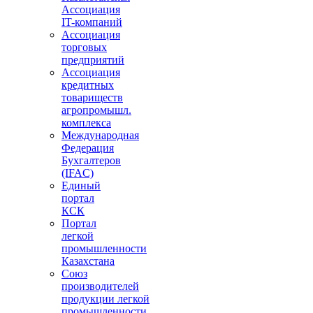
Ассоциация
IT-компаний
Ассоциация
торговых
предприятий
Ассоциация
кредитных
товариществ
агропромышл.
комплекса
Международная
Федерация
Бухгалтеров
(IFAC)
Единый
портал
КСК
Портал
легкой
промышленности
Казахстана
Союз
производителей
продукции легкой
промышленности