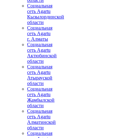
области
Социальная
сеть Agartu
Кызылординской
области
Социальная
сеть Agartu
г. Алматы
Социальная
сеть Agartu
Актюбинской
области
Социальная
сеть Agartu
Атырауской
области
Социальная
сеть Agartu
Жамбылской
области
Социальная
сеть Agartu
Алматинской
области
Социальная