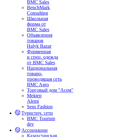
BMC Sales
BenchMark
Consulting
Школьная
форма от
BMC Sales
Объявления
товаров
Halyk Bazar
Форменная
и спец. одежда
от BMC Sales
Национальная
товаро-
проводящая сеть
BMC Agro
Торговый дом "Асем"
Mektep
Alemi
Sens Fashion
Туристич. сети
BMC Tourism
dev
Ассоциации
Казахстанская