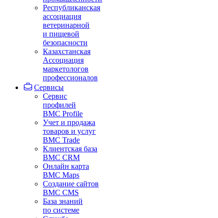
Республиканская
ассоциация
ветеринарной
и пищевой
безопасности
Казахстанская
Ассоциация
маркетологов
профессионалов
Сервисы
Сервис
профилей
BMC Profile
Учет и продажа
товаров и услуг
BMC Trade
Клиентская база
BMC CRM
Онлайн карта
BMC Maps
Создание сайтов
BMC CMS
База знаний
по системе