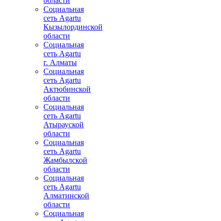
области
Социальная
сеть Agartu
Кызылординской
области
Социальная
сеть Agartu
г. Алматы
Социальная
сеть Agartu
Актюбинской
области
Социальная
сеть Agartu
Атырауской
области
Социальная
сеть Agartu
Жамбылской
области
Социальная
сеть Agartu
Алматинской
области
Социальная