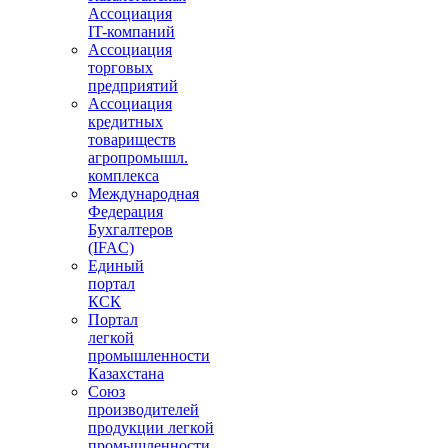
Ассоциация
IT-компаний
Ассоциация
торговых
предприятий
Ассоциация
кредитных
товариществ
агропромышл.
комплекса
Международная
Федерация
Бухгалтеров
(IFAC)
Единый
портал
КСК
Портал
легкой
промышленности
Казахстана
Союз
производителей
продукции легкой
промышленности