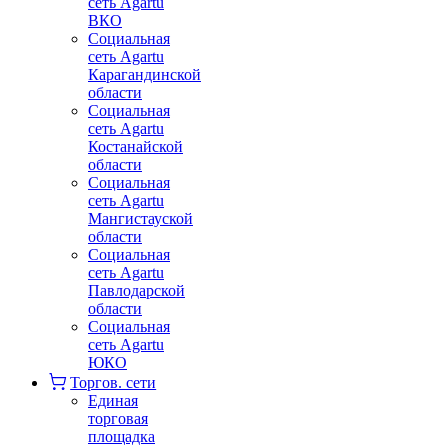
сеть Agartu
ВКО
Социальная
сеть Agartu
Карагандинской
области
Социальная
сеть Agartu
Костанайской
области
Социальная
сеть Agartu
Мангистауской
области
Социальная
сеть Agartu
Павлодарской
области
Социальная
сеть Agartu
ЮКО
Торгов. сети
Единая
торговая
площадка