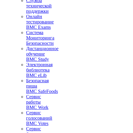
Служба
технической
поддержки
Онлайн
тестирование
BMC Exams
Система
Мониторинга
Безопасности
Дистанционное
обучение
BMC Study
Электронная
библиотека
BMC eLib
Безопасная
пища
BMC SafeFoods
Сервис
работы
BMC Work
Сервис
голосований
BMC Votes
Сервис