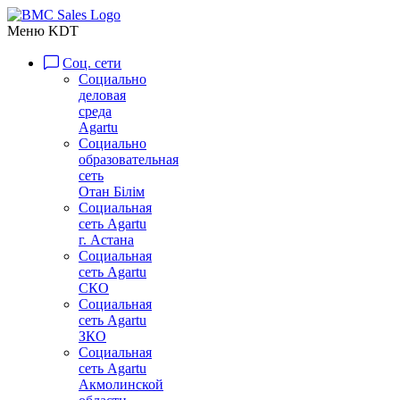
Меню KDT
Соц. сети
Социально
деловая
среда
Agartu
Социально
образовательная
сеть
Отан Бiлiм
Социальная
сеть Agartu
г. Астана
Социальная
сеть Agartu
СКО
Социальная
сеть Agartu
ЗКО
Социальная
сеть Agartu
Акмолинской